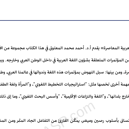
ربية المعاصرة» يقدم أ.د. أحمد محمد المعتوق في هذا الكتاب مجموعة من الأب
لمؤتمرات المتعلقة بشؤون اللغة العربية في داخل الوطن العربي وخارجه. وي
ة، ومن بينها: سبل النهوض بمؤتمرات هذه اللغة وندواتها في عالمنا العربي، وط
همة أخرى تخصها مثل: "استراتيجيات التخطيط اللغوي"، و"المرأة ولغة الطفل"،
ارج بلدانها"، و"اللغة والنزاعات الإقليمية"، "وأسس البحث اللغوي"، وما إلى ذلك
ساق بأسلوب رصين وميسّر، يمكّن القارئ من التفاعل الجاد المثمر ومن المشا