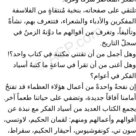
تلتقي على صفحاته، بنخبة مُنتقاةٍ من الفلاسفة
المفكرين والأدباء والشعراء، فتتعرف بهم، نشأةً
وتأليفاً، وتغرف من أقوالهم ما دوَّنهُ الزمنُ في
سجلّ التاريخ.
وهل أجمل من أن تقتني مكتبة في كتاب واحد؟!
وهل أغنى من أن تقرأ في ساعةٍ ما كتبهُ أسياد
الفكر في أعوام؟
إن نفحةً واحدةً من أعمال هؤلاء العظماء قد تفتحُ
أمامنا آفاقاً جديدة، وتضفي على حياتنا طعماً آخر.
يجمع الكتاب العديد من أسياد الفكر مع نبذة عن
أقوالهم وأعمالهم ومنهم: لقمان الحكيم، لاوتسي،
سون تي، كونفوشيوس، أحيقار الحكيم، سقراط،