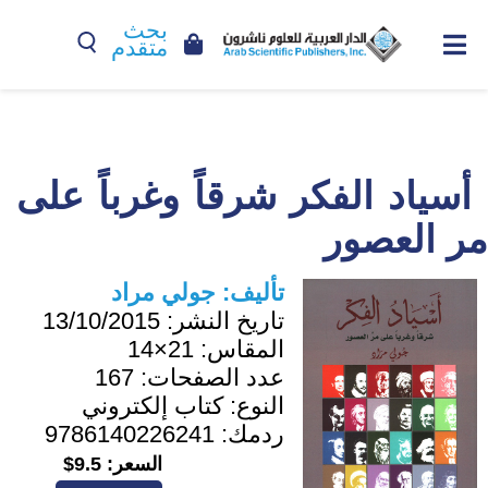
بحث
متقدم
أسياد الفكر شرقاً وغرباً على
مر العصور
تأليف:
جولي مراد
تاريخ النشر:
13/10/2015
المقاس:
21×14
عدد الصفحات:
167
النوع:
كتاب إلكتروني
ردمك:
9786140226241
السعر:
9.5$