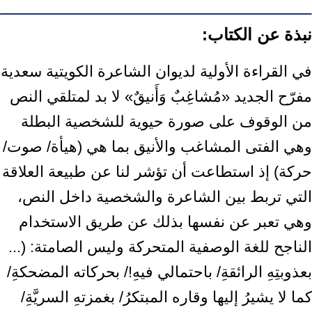
نبذة عن الكتاب:
في القراءة الأولية لديوان الشاعرة الكويتية سعدية
مفرّح الجديد «مُشاغِبٌ وَأَنيقٌ» لا بد لمتلقي النص
من الوقوف على صورة حيوية للشخصية البطلة
وهي الفتى المشاغب والأنيق بما هي (هيأة/ صوت/
حركة) إذ استطاعت أن تؤشر لنا عن طبيعة العلاقة
التي تربط بين الشاعرة والشخصية داخل النص،
وهي تعبر عن نفسها بذلك عن طريق الاستخدام
الناجح للغة الوصفية المتحركة وليس الصامتة: (...
بعذوبتِهِ الرائقةِ/ باحتمالي فيهِ!/ بحركاته المضحكةِ/
كما لا يشيرُ إليها وقاره المبتكرُ/ بغمزتهِ السريَّةِ/