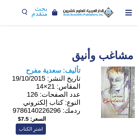
بحث
متقدم
مشاغب وأنيق
تأليف:
سعدية مفرح
تاريخ النشر:
19/10/2015
المقاس:
21×14
عدد الصفحات:
126
النوع:
كتاب إلكتروني
ردمك:
9786140226296
السعر:
7.5$
اشترِ الكتاب