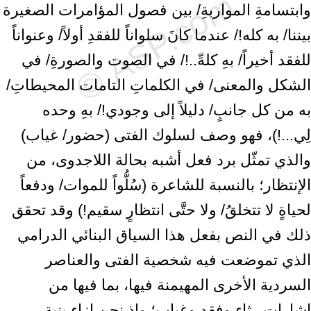
وابتسامةِ المواربةِ/ بين فصول المؤامرات الصغيرة
بيننا/ به كله!/ عندما كانَ سلواناً للفقدِ أولاً/ وعنواناً
للفقد أخيراً/ بهِ كلهِّ..!/ في الصوت والصورةِ/ في
الشكل والمعنى/ في الكلماتِ التامات المحيطاتِ/
به من كل جانبٍ/ دليلاً إلى وجودي!/ بهِ وحده
لِي...!)، فهو وصف لسلوك الفتى (حضور/ غياب)
والذي تمثّل برد فعل أشبه بحالة اللاجدوى، من
الإنتظار؛ بالنسبة للشاعرة (سُلُّواً للموات/ ودفعاً
لحياةٍ لا تتخلقُ/ ولا حتَّى انتظارٍ سقيم!) وقد تحقق
ذلك في النص بفعل هذا السياق البنائي الدرامي
الذي تموضعت فيه شخصية الفتى والعناصر
السردية الأخرى المهيمنة فيها، بما فيها من
إشارات رثاء وفقد وغياب؛ وإذ نحن إزاء بنية