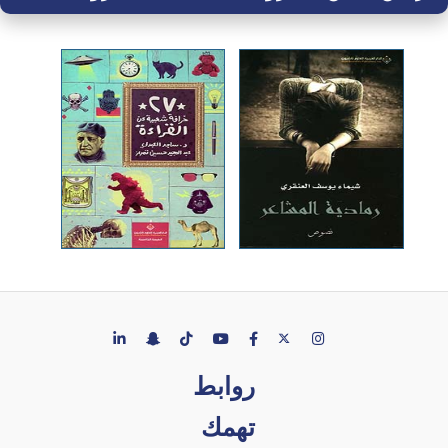
روابط
تهمك