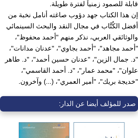
قابلة للصمود زمنياً لفترة طويلة.
إن هذا الكتاب جهد دؤوب صاغته أنامل نخبة من
أفضل الكُتَّاب في مجال النقد والبحث السينمائي
والوثائقي العربي، نذكر منهم "أحمد محفوظ"،
"أحمد مجاهد"، "أحمد بجاوي"، "عدنان مدانات"،
"د. جمال الزين"، "عدنان حسين أحمد"، "د. طاهر
علوان"، "محمد عمار"، "د. أحمد القاسمي"،
"خديجة بريك"، "أمير العمري"، (...) وآخرون.
صدر للمؤلف أيضا عن الدار: