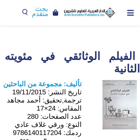
بحث
متقدم
الفيلم الوثائقي في مئويته
الثانية
تأليف:
مجموعة من الباحثين
تاريخ النشر:
19/11/2015
ترجمة,تحقيق:
أحمد مجاهد
المقاس:
24×17
عدد الصفحات:
280
النوع:
ورقي غلاف عادي
ردمك:
9786140117204