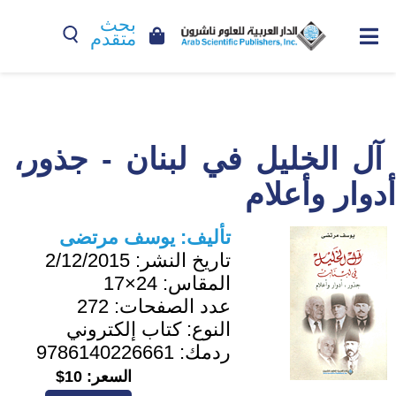
بحث
متقدم
آل الخليل في لبنان - جذور،
أدوار وأعلام
تأليف:
يوسف مرتضى
تاريخ النشر:
2/12/2015
المقاس:
24×17
عدد الصفحات:
272
النوع:
كتاب إلكتروني
ردمك:
9786140226661
السعر:
10$