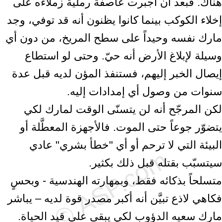
هناك. فبعد أن أجبرت عاصفةٌ رمليةٌ زملاءه على
إخلاء الكوكب بينما كانوا يظنون أنه قد توفي، وجد
مارك نفسه وحيداً على سطح المريخ، من دون أي
وسيلة لإبلاغ الأرض أنه حيّ. وحتى لو استطاع
إيصال الخبر إليهم، فستنفذ المؤن لديه قبل عدة
سنوات من وصول أي إمدادات إليه.
لكن المرجّح أنه لن يتسنّى الوقت لمارك لكي
يتضوّر جوعاً حتى الموت. فالأجهزة المعطَّلة أو
البيئة التي لا ترحم أو أي "خطأ بشري" عادي
سيتسبّب بقتله قبل ذلك بكثير.
متسلحاً بذكائه فقط، وبمهارته الهندسية - وبحسٍ
فكاهي لاذع تبيَّن أنه أكبر مصدر قوة لديه – يباشر
مارك سعيه الدؤوب لكي يبقى على قيد الحياة.