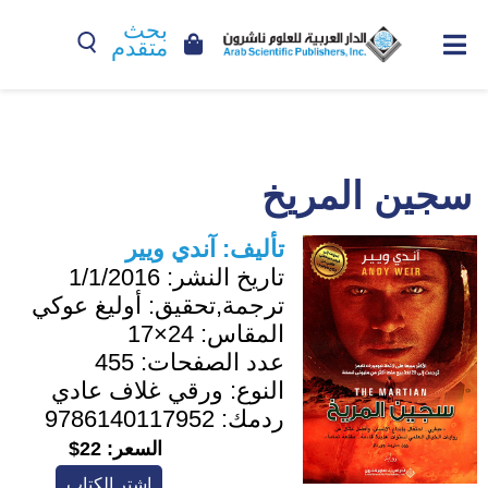
بحث
متقدم
سجين المريخ
تأليف:
آندي ويير
تاريخ النشر:
1/1/2016
ترجمة,تحقيق:
أوليغ عوكي
المقاس:
24×17
عدد الصفحات:
455
النوع:
ورقي غلاف عادي
ردمك:
9786140117952
السعر:
22$
اشترِ الكتاب