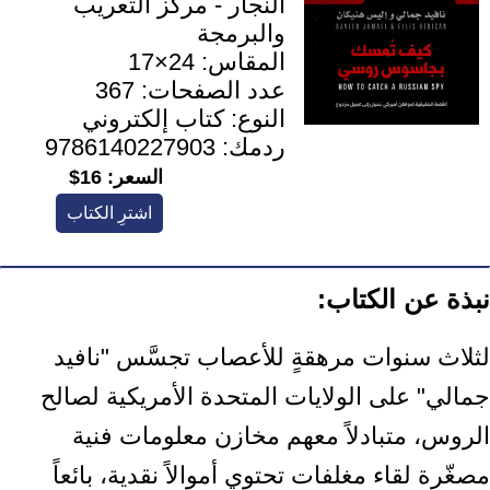
النجار - مركز التعريب
والبرمجة
المقاس:
24×17
عدد الصفحات:
367
النوع:
كتاب إلكتروني
ردمك:
9786140227903
السعر:
16$
اشترِ الكتاب
نبذة عن الكتاب:
لثلاث سنوات مرهقةٍ للأعصاب تجسَّس "نافيد
جمالي" على الولايات المتحدة الأمريكية لصالح
الروس، متبادلاً معهم مخازن معلومات فنية
مصغّرة لقاء مغلفات تحتوي أموالاً نقدية، بائعاً