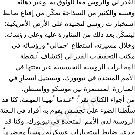
الفدرالي والروس معاً للوثوق به. وعبر دهائه
وفتنته والكثير من السذاجة تمكّن من إقناع ضابط
استخبارات روسي لتجنيده على الأرض الأمريكية؛
ليتمكّن بعد ذلك من المناورة عليه وعلى رؤسائه.
وخلال مسيرته، استطاع "جمالي" ورؤسائه في
مكتب التحقيقات الفدرالي إكتشاف أنشطة
المخابرات الروسية التجسسية عبر بعثتها في
الأمم المتحدة في نيويورك، وتسجيل انتصارٍ في
المبارزة المستمرة بين موسكو وواشنطن.
من أجواء الكتاب نقرأ: "عندما أنهينا المهمة، كنّا قد
سلّطنا الضوء على تجسس يقوم به أفراد في البعثة
الروسية لدى الأمم المتحدة في نيويورك، وكنا قد
خدعنا ضابط استخبارات عسكرية روسياً مخضرماً