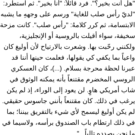
"هل أنت بخير؟". فرد قائلاً: "أنا بخير". ثم استطرد:
"لديّ رأس صلب للغاية" ورسم على وجههِ ما يشبه
الابتسامة، ثم كرر كلامهُ: "رأس صلب". كانت مزحة
سخيفة، سواء أقيلت بالروسية أو الإنجليزية،
ولكنني رحّبت بها. وشعرت بالارتياح لأن أوليغ كان
واعياً بما يكفي كي يقولها، فعلمت حينها أننا قد
عبرنا لحظة محرجة بسلام. (...)، كان العسكري
الروسي المخضرم مقتنعاً بأنه يمكنه الوثوق في
شاب أمريكي هاوٍ. لن يعود إلى الوراء، إذ لم يكن
يرغب في ذلك. كان مقتنعاً بأنني جاسوس حقيقي.
لم يكن أوليغ ليسمح لأي شيء بالتفريق بيننا؛ بما
في ذلك ارتطام باب الصندوق برأسه، ولاسيما في
ما نحن بصدده تالياً...".