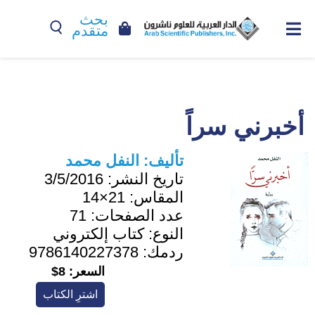
بحث
متقدم
أخبرني سراً
تأليف:
النفل محمد
تاريخ النشر:
3/5/2016
المقاس:
21×14
عدد الصفحات:
71
النوع:
كتاب إلكتروني
ردمك:
9786140227378
السعر:
8$
اشترِ الكتاب