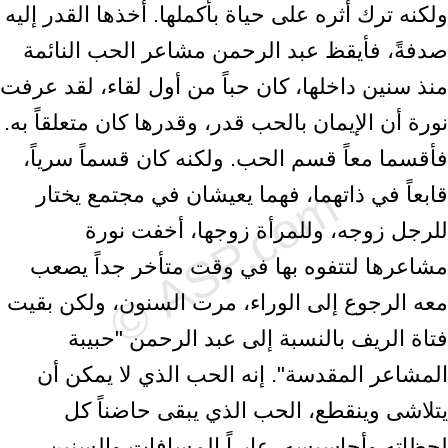
ولكنه ترك أثره على حياة بأكملها. أخذها القدر إليه
صدفةً، فأيقظ عبد الرحمن مشاعر الحب النائمة
منذ سنين داخلها، كان حباً من أول لقاء، لقد عرفت
نورة أن الإيمان بالحب قدر، وقدرها كان متعلقاً به.
فأقسما معاً قسم الحب. ولكنه كان قسماً سرياً،
قابعاً في ذاتهما، فهما يعيشان في مجتمع يختار
للرجل زوجه، وللمرأة زوجها، أخفت نورة
مشاعرها لتتفوه بها في وقت متأخر جداً يصعب
معه الرجوع إلى الوراء، مرت السنون، ولكن بقيت
فتاة الريف بالنسبة إلى عبد الرحمن "حبيبة
المشاعر المقدسة". إنه الحب الذي لا يمكن أن
يتلاشى وينقطع، الحب الذي يبقى حاضناً كل
لحظاته وأحاسيسه، عابراً المسافات والسنين،