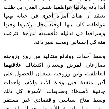
أبدا بأنه يبادلها عواطفها بنفس القدر، بل ظلت
تعتقد أن هناك امرأة أخرى في حياته يهبها
عواطفه، كان ابنها الوحيد محل تركيزها وحبها
وإسرافها في تدليله فأفسدته بدرجة انتزعت
منه كل إحساس ومحبة لغير ذاته.
وسط أحداث ووقائع متتالية من زوج وزوجته
يصارعان المرض ويعيدان اكتشاف علاقتهما
العاطفية، وابن وزوجته يسعيان للحصول على
أكبر منفعة قبل وفاة الأب والأم، وأحداث
جانبية لأصدقاء وصديقات الأسرة. كل ذلك
وسط مناخ سياسي واقتصادي غير مستقر
بمصر ودول الشرق الأوسط تتجه الرواية نحو