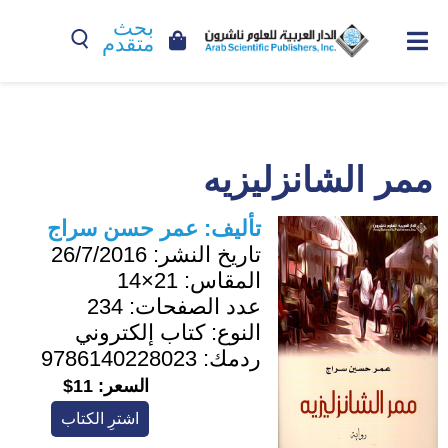
بحث
متقدم
ممر الشانزليزيه
تأليف:
عمر حسن سراج
تاريخ النشر:
26/7/2016
المقاس:
21×14
عدد الصفحات:
234
النوع:
كتاب إلكتروني
ردمك:
9786140228023
السعر:
11$
اشترِ الكتاب