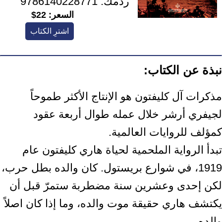
ردمك:
9786140228771
السعر:
22$
اشترِ الكتاب
نبذة عن الكتاب:
مذكرات آل كليفتون هو الإنتاج الأكثر طموحاً
لجيفري أرشر خلال عمله طوال أربعة عقود
كمؤلف للروايات العالمية.
تبدأ الرواية الملحمية لحياة هاري كليفتون عام
1919، في شوارع بريستول. كان والده بطل حرب،
لكن إحدى وعشرين سنة مضطربة ستمرّ قبل أن
يكتشف هاري حقيقة موت والده، وما إذا كان اصلاً
والده.