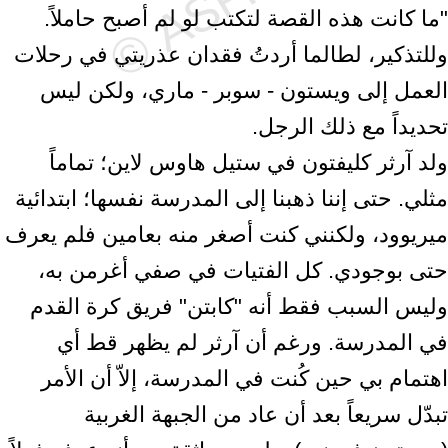
"ما كانت هذه القصة لتكتب لو لم أصبح حاملاً.
وللتذكير، لطالما أردتُ فقدان عذريتي في رحلات
العمل إلى ويستون - سوبر - ماري، ولكن ليس
تحديداً مع ذلك الرجل.
ولد آرثر كليفتون في ستيل هاوس لاين؛ تماماً
مثلي. حتى إننا ذهبنا إلى المدرسة نفسها؛ ابتدائية
ميريوود، ولكنني كنت أصغر منه بعامين فلم يعرف
حتى بوجودي. كل الفتيات في صفي أغرمن به،
وليس السبب فقط أنه "كابتن" فريق كرة القدم
في المدرسة. ورغم أن آرثر لم يظهر قط أي
اهتمام بي حين كُنت في المدرسة، إلاّ أن الأمر
تبدّل سريعاً بعد أن عاد من الجبهة الغربية