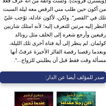
(ويسترن فرونت). ولست واثقة من أنه عرف فعلاً
من أكون حين طلب مني الرقص معه ليلة السبت
تلك في "القصر". ولكن، لأكون عادلة، توّجب عليّ
النظر إليه مرتين للتعرف إليه؛ لأنه امتلك شاربين
رفيعين وأرجع شعره إلى الخلف مثل رونالد
كولمان. لم ينظر إلى أية فتاة أخرى تلك الليلة،
وبعدما رقصنا رقصة الفالز الأخيرة عرفتُ أنها
مسألة وقت فقط قبل أن يطلبني للزواج...".
صدر للمؤلف أيضا عن الدار: