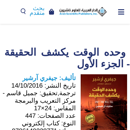
بحث
متقدم
وحده الوقت يكشف الحقيقة
- الجزء الأول
تأليف:
جيفري آرشير
تاريخ النشر:
14/10/2016
ترجمة,تحقيق:
جميل قاسم -
مركز التعريب والبرمجة
المقاس:
24×17
عدد الصفحات:
447
النوع:
كتاب إلكتروني