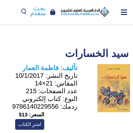
بحث
متقدم
سيد الخسارات
تأليف:
فاطمة العمار
تاريخ النشر:
10/1/2017
المقاس:
21×14
عدد الصفحات:
215
النوع:
كتاب إلكتروني
ردمك:
9786140229556
السعر:
13$
اشترِ الكتاب