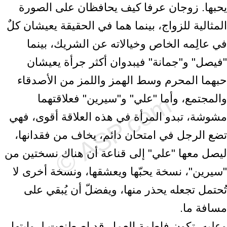
يحبها. زوجان عرفا كيف يحافظان على الصورة
المثالية للزواج، بينما هما في الحقيقة يعيشان كلٌ
في عالِمه الخاص وخيالاته عن الشريك، بينما
"فيصل" و"جمانة" فيبدوان أكثر جرأة يعيشان
حبهما المحرم وسط الهمز واللمز من الأصدقاء
والمجتمع، وأما "علي" و"سيرين" فعلاقتهما
مشوشة، تبدو المرأة في هذه العلاقة أقوى، فهي
تضع الرجل في امتحان دائم، يخاف من فقدانها،
ليصل معها "علي" إلى قناعة أن هناك نسختين من
"سيرين"، نسخة يحبّها ويعشقها، ونسخة أخرى لا
تُحتمل تجعله يحذر منها، ويفضلّ أن يُبقي على
مسافة ما.
وعليه، تكون فاطمة العمار قد اصطنعت لروايتها