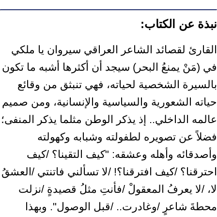
نبذة عن الكتاب:
القارئ لقصائد الشاعر العراقي سيروان يا ملكي
في (مَنْ يمنعُ البحر) سيجد أن أكثرها أشبه ما تكون
بالسيرة الشخصية لحياته، فهي تنبثق من وقائع
حياته الشعورية والسياسية والإنسانية، ومن صميم
عالمه الداخلي.. إذ يذكر الوطن مثلما يذكر المنفى؛
فضلاً عن تصويره لطفولته وشبابه وكهولته
وأصدقائه وأهله وعشقه: "كيف التقينا؟ /كيف
احترقنا؟ /كيف افترقنا؟! /لا تسألني فاتنتي /العشقُ
لا، /لا يعرفُ المعقولْ /فأنتِ مثلُ قصيدةٍ /نزلت
محطةَ شاعرٍ /وغادرت.. /قبل الوصول". وبهذا