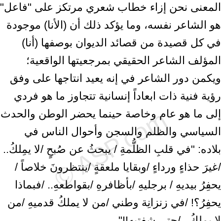
المعنى نحن إزاء خطاب شعري مرتكز على "فاعل"
هو الشاعر نفسه، وما يؤكد ذلك أن (الأنا) موجودة
في كل قصيدة من قصائد الديوان بوصفها (أنا)
المؤلف الشاعر الحقيقي بمرجعيتها الواقعية؛
ويكمن دور الشاعر في إنه يعيد انتاجها على وفق
رؤية فنية ذات ابعاداً إنسانية تتجاوز ما هو فردي
إلى ما هو عام وخاصة حينما يحضر الوطن والحدث
السياسي والظلم والسجن وأحوال الناس في
بلاده: "في قلبِ الظلُّمةِ / يبحثُ عن صُبحٍ /لا يمِلكُ..
/غيرَ حذاءٍ ورداءٍ /وبقايا ملعقةٍ /ينتظرونَ خلاصاً /
يحفِرُ بيديهِ / برجليهِ /بأظافرهِ /بقواطعهِ.. /فبماذا
يحفِرُ؟! /في زنزانِة وطني /من لا يملكُ قدميهِ /من
لا يملِكُ.. /حتى شفتيهِ!!".