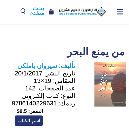
بحث
متقدم
من يمنع البحر
تأليف:
سيروان ياملكي
تاريخ النشر:
20/1/2017
المقاس:
19×13
عدد الصفحات:
142
النوع:
كتاب إلكتروني
ردمك:
9786140229631
السعر:
8.5$
اشترِ الكتاب