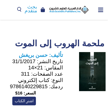
بحث
متقدم
ملحمة الهروب إلى الموت
تأليف:
حسن بريغش
تاريخ النشر:
31/1/2017
المقاس:
21×14
عدد الصفحات:
311
النوع:
كتاب إلكتروني
ردمك:
9786140229815
السعر:
16$
اشترِ الكتاب