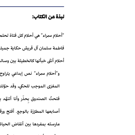
نبذة عن الكتاب:
"أحلام سمراء" هي أحلام كل فتاة تحل
فاطمة سلمان آل قريش حكاية جميلة عن 
أحلام أنثى خبأتها كالخطيئة بين وسائد
و"أحلام سمراء" نص إبداعي يتراوح 
المغزى الموجب للحكي، وقد حوّلته 
فتحتُ الصندوق بِحذَر وأنا أتنهّ
أصابعها المطرّزة بالوجع. أفتح ور
مارسته بمفردها بين أنقاض الحياة