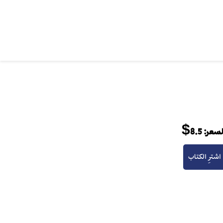
لسعر:
8.5$
اشترِ الكتاب