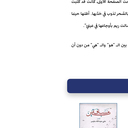
تحت الصفحة الأولى، كانت قد كتبت
لسِّحر تذوب في خدّيها. أظنها حينما
ت ريم بأوجاعها في عينيّ".
ين الـ "هو" والـ "هي" من دون أن