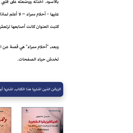
بالأسود. أخذته ووضعته على قلبي و
عليها - أحلام سمراء – لا أعلم لماذا
كتبت العنوان كانت أصابعها ترتعش خ
وبعد، "أحلام سمراء" هي قصة عن ال
تخدش حياء الصفحات.
الزبائن الذين اشتروا هذا الكتاب، اشتروا أيض