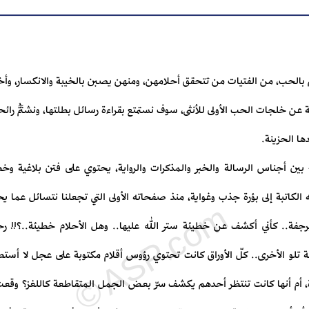
م بالحب، من الفتيات من تتحقق أحلامهن، ومنهن يصبن بالخيبة والانكسار، وأ
خلجات الحب الأولى للأنثى، سوف نستمتع بقراءة رسائل بطلتها، ونشتَمُّ رائحة 
ها الحزينة.
بين أجناس الرسالة والخبر والمذكرات والرواية، يحتوي على فتن بلاغية وخطا
الكاتبة إلى بؤرة جذب وغواية، منذ صفحاته الأولى التي تجعلنا نتسائل عما يح
د برجفة.. كأني أكشف عن خطيئة ستر الله عليها.. وهل الأحلام خطيئة..؟!! رح
قة تلو الأخرى.. كلّ الأوراق كانت تحتوي رؤوس أقلام مكتوبة على عجل لا أس
، أم أنها كانت تنتظر أحدهم يكشف سرّ بعض الجمل المتقاطعة كاللغز؟ وقعت ع