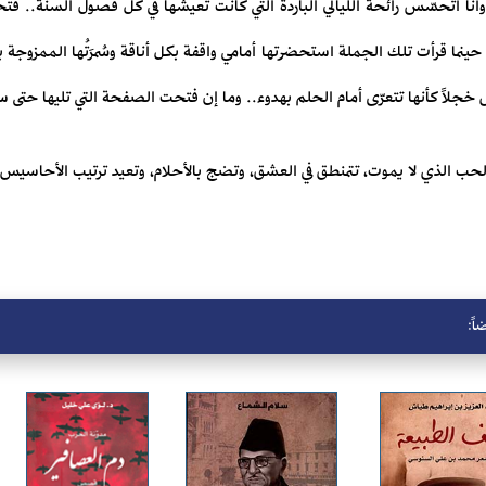
أنا أتحسّس رائحة الليالي الباردة التي كانت تعيشها في كل فصول السنة.. ف
 حينما قرأت تلك الجملة استحضرتها أمامي واقفة بكل أناقة وسُمرَتُها الممزوجة با
جلاً كأنها تتعرّى أمام الحلم بهدوء.. وما إن فتحت الصفحة التي تليها حتى سال
حب الذي لا يموت، تتمنطق في العشق، وتضج بالأحلام، وتعيد ترتيب الأحاسيس ب
اً: