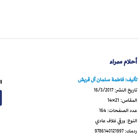
أحلام سمراء
تأليف:
فاطمة سلمان آل قريش
ا
تاريخ النشر:
16/3/2017
المقاس:
21×14
عدد الصفحات:
164
النوع:
ورقي غلاف عادي
ردمك:
9786140121997