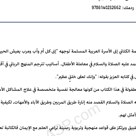
ردمك:
9786140232662
طمة الكتاني إلى الأسرة العربية المسلمة توجهه "إلى كل أم وأب ومرب يعيش الح
مد عليه الصلاة والسلام في معاملة الأطفال. أساليب تترجم المنهج الرباني في أقو
 كتابه العزيز بقوله: "وإنك لعلى خلقٍ عظيم".
للطفولة في هذا الكتاب من كونها معالجة نفسية متخصصة في علاج المشاكل الأس
لصلاة والسلام القصد منه إنارة طريق المربين وطريق الآباء والأمهات، لكيفية 
أمثل لهم.
يق ويرتكز على قواعد منهجية وتربوية رصينة تراعي العلم مع الإيمان فالكاتبة تعتب