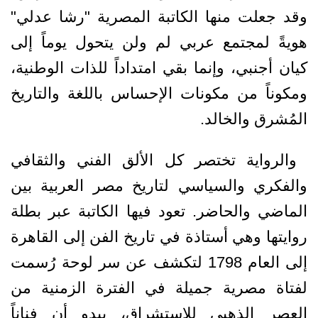
وقد جعلت منها الكاتبة المصرية "رشا عدلي"
هويةً لمجتمع عربي لم ولن ‏يتحول يوماً إلى
كيان أجنبي، وإنما بقي امتداداً للذات الوطنية،
ومكوناً من مكونات ‏الإحساس باللغة والتاريخ
المُشرق والخالد.‏ ‎
‎ والرواية تختصر كل الألق الفني والثقافي
والفكري والسياسي لتاريخ مصر العربية بين
‏الماضي والحاضر. تعود فيها الكاتبة عبر بطلة
روايتها وهي أستاذة في تاريخ الفن إلى ‏القاهرة
إلى العام 1798 لتكشف عن سر لوحة رُسمت
لفتاة مصرية جميلة في الفترة ‏الزمنية من
العصر الذهبي للاستشراق، يبدو أن فناناً