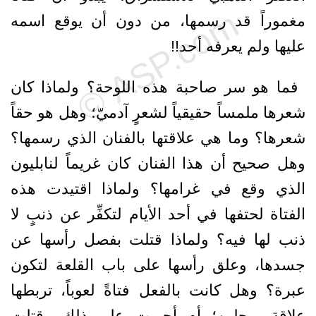
مغموراً قد رسمها، من دون أن يوقع ‏اسمه
عليها ولم يعرفه أحد!!‏ ‎
‎ فما هو سر صاحبة هذه اللوحة؟ ولماذا كان
شعرها ملمساً حقيقياً لشعرٍ آدميّ؛ وهل هو ‏حقاً
شعرها؟ وما هي علاقتها بالفنان الذي رسمها؟
وهل صحيح أن هذا الفنان كان غريماً ‏لنابليون
الذي وقع في غرامها؟ ولماذا اقتيدت هذه
الفتاة لحتفها في أحد الأيام لتكفِّر عن ‏ذنبٍ لا
ذنب لها فيه؟ ولماذا قتلت بفصل رأسها عن
جسدها، وعلق رأسها على باب القلعة ‏لتكون
عبرة؟ وهل كانت بالفعل فتاةً لعوباً، تربطها
علاقة برجلين؛ أم أجبرت على ذلك ‏وقتلت