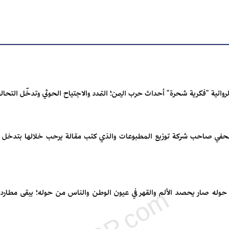
الروائية "فكرية شحرة" أحداث حرب اليمن؛ التمدد ‏والاجتياح الحوثي وتدخّل ال
حفي صاحب شركة توزيع المطبوعات والذي كتب مقالة ‏يرحب خلالها بتدخل ا
من حوله صار يحصد الألم والقهر في عيون الوطن والناس ‏من حوله؛ يبقى مطا