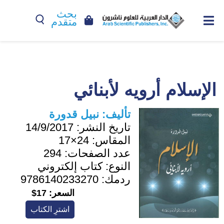
بحث
متقدم
الإسلام أرويه لأبنائي
تأليف:
نبيل قدورة
تاريخ النشر:
14/9/2017
المقاس:
24×17
عدد الصفحات:
294
النوع:
كتاب إلكتروني
ردمك:
9786140233270
السعر:
17$
اشترِ الكتاب