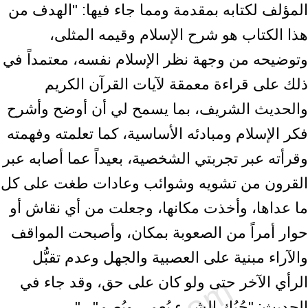
المؤلف لكتابه بمقدمة ومما جاء فيها: "الهدف ‏من
هذا الكتاب هو شرح الإسلام وقيمه المثلى،
وتوضيحه من وجهة نظر الإسلام نفسه، ‏معتمداً في
ذلك على قراءة معمقة لآيات القرآن الكريم
والحديث الشريف، بما يسمح لي أن ‏أوضح وأشرح
فكر الإسلام ومبادئه الأساسية، كما تعلمته وفهمته
وقرأته عبر تجربتي ‏الشخصية، بعيداً عما أصابه عبر
القرون من تشويه وشوائب وعادات طغت على كل
ما ‏عداها، وأخذت مكانها، وجعلت من أي نقاش أو
حوار أمراً من الصعوبة بمكان، وأصبحت ‏المواقف
والآراء مبنية على العصبية والجهل وعدم تقبُّل
الرأي الآخر حتى ولو كان على ‏حق، وقد جاء في
الحديث: "حُبُك الشيء يُعمي ويُصم"...".‏ ‎