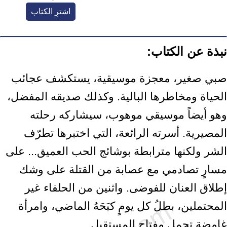
اشترِ الكتاب
نبذة عن الكتاب:
صبي صغير، معجزة موسيقية، يستكشف عجائب
الحياة ومخاطرها البالية.‏ وكذلك صديقه المفضل،
وهو أيضاً موسيقي موهوب، سيشاركه رحلته
المصيرية.‏ أسرته الرائعة، التي اختبرها تطرّف
الشر ولكنها مترابطة بوشائج الحب العميق... على
‏مسارٍ تصادمي مع عصابة من القتلة على وشك
إطلاق العنان للفوضى.‏ واثنين من الحلفاء غير
المحتملين، بطلُ كل يومٍ كبَحَهُ الماضي، وامرأة
غامضة تحمل ‏مفتاح المستقبل.‏ ‎