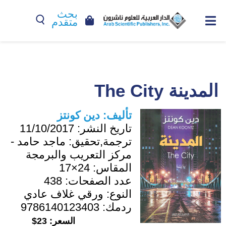
بحث
متقدم
المدينة The City
تأليف:
دين كونتز
تاريخ النشر:
11/10/2017
ترجمة,تحقيق:
ماجد حامد -
مركز التعريب والبرمجة
المقاس:
24×17
عدد الصفحات:
438
النوع:
ورقي غلاف عادي
ردمك:
9786140123403
السعر:
23$