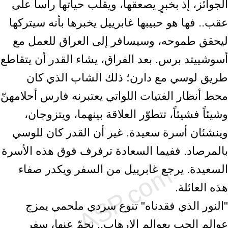
الجوائز، إذ بخبرٍ يصعقها، ويقلب حياتها رأساً على
عقب.. فها هو حبيبها غابرييل يخبرها بأنه سيتركها
ليحقق طموحه، وسيسافر إلى العراق للعمل مع
أسوشييتد برس. بعد الفراق، يشاء القدر أن يتقاطع
طريق لوسي مع دارن؛ ذلك الشاب الذي كان
محط أنظار الفتيات اللواتي يعتبرنه فارس أحلامهنّ
وشيئاً فشيئاً، تتطوّر العلاقة بينهما، ويتزوجان،
وينشئان أسرة سعيدة. غير أن القدر كان للوسي
بالمرصاد. ففيما السعادة ترفرف فوق هذه الأسرة
السعيدة. يرجع غابرييل من السفر ويكدر صفاء
هذه العائلة.
"النور الذي فقدناه" تنوع سردي ملحمي يمزج
عوالم الحب بعوالم الإرهاب.. نجمّ عنها، سفر