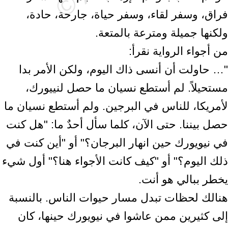
فراق، وسفر لقاء، وسفر حياة، جارحة، حادة،
ولكنها جميلة ومترعة بالمتعة.
من أجواء الرواية نقرأ:
"… حاولت أن أنسى ذاك اليوم، ولكن الأمر بدا
مستحيلاً. لم أستطع نسيان ما حصل لنييورك،
لأمريكا، للناس في البرجين. ولم أستطع نسيان ما
حصل بيننا. حتى الآن، كلما سأل أحدٌ ما: "هل كنت
في نيويورك حين انهار البرجان؟" أو "أين كنت في
ذلك اليوم؟" أو "كيف كانت الأجواء هنا؟" أول شيء
يخطر ببالي هو أنت.
هنالك لحظات تبدل مسار حيوات الناس. بالنسبة
إلى كثيرين ممن عاشوا في نيويورك حينها، كان