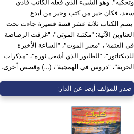
‏وتحكيه". وهو الشيء الذي فعله الكاتب فادي
سعد، فكان خير من كتب وخير من أبدع.‏ ‎
‎ يضم الكتاب ثلاثة عشر قصة قصيرة جاءت تحت
العناوين الآتية: "مكتبة الموتى"، "غرقت ‏الرصاصة
في العتمة"، "معبر الموت"، "الساعة الأخيرة
للديكتاتور"، "الطابور الذي أشعل ‏ثورة"، "مذكرات
الحرية"، "دروس في الهمجية"، (...) وقصص أخرى.‏
صدر للمؤلف أيضا عن الدار: