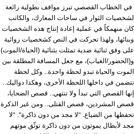
‎ في الخطاب القصصي تبرز مواقف بطولية رائعة
لشخصيات الثوار في ساحات المعارك، ‏والكاتب
كان منهمكاً في عملية إعادة إنتاج هذه الشخصيات
وبنائها، ولهذا تحركت في ‏النص كشخصيات روائية
على وفق ثنائية ضدية تمثلت بثنائية (الحياة/الموت)
‏و(الحضور/الغياب)، مع جعل المسافة المطلقة بين
الموت والحياة تبدو لحظة واحدة.. وكل ‏لحظة
تتضمن في داخلها اللحظة الأخرى، وهكذا دواليك..
إنها القصص التي تبدأ ولا ‏تنتهي.. قصص الضحايا،
قصص المشردين، قصص القتلى.. ومن غير الذكرة
تحفظها من ‏الضياع. "لا مجد من دون ذاكرة". "لا
مجد لأبطال يموتون من دون ذاكرة توثّق موتهم