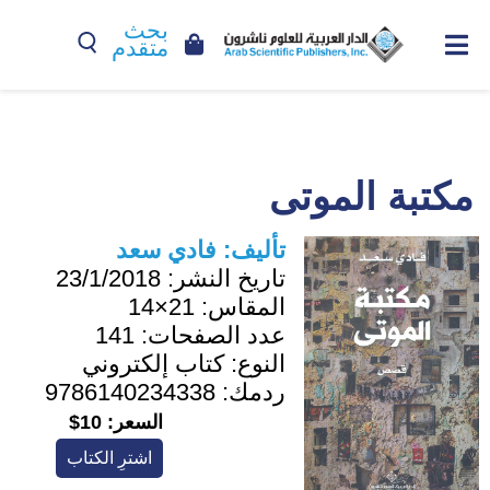
بحث
متقدم
مكتبة الموتى
تأليف:
فادي سعد
تاريخ النشر:
23/1/2018
المقاس:
21×14
عدد الصفحات:
141
النوع:
كتاب إلكتروني
ردمك:
9786140234338
السعر:
10$
اشترِ الكتاب