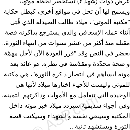
عرض ذوات ‏‏(شهداء) تستحضر لحظة موتها،
ويسمح لها أن تحل في مواقع أخرى، كبطل حكاية
"مكتبة ‏الموتى"، ميلاد طالب الصيدلة الذي قُتِل
أثناء عمله الإسعافي والذي يسترجع بذاكرته قصة
‏مقتله منذ أكثر من عشر سنوات من انتهاء الثورة..
يحضر في النص وقد "قرر العودة ‏الآن لأجل مهمّة
واضحة محدّدة ومقدّسة في نظره. هو عائد بعد
موته ليساهم في انتصار ‏ذاكرة الثورة"، هي مكتبة
للموتى وليست للأحياء اختارها ميلاد لأنها هي
الوحيدة التي ‏تتعامل مع الأموات وذاكرتهم الثمينة،
وفي أجواء سديمية سيردد ميلاد خبر موته داخل
‏المكتبة وسينعي نفسه والشهداء وسيكتب قصة
الثورة ويستشهد ثانية...‏ ‎