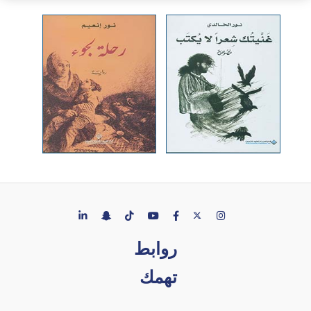
روابط
تهمك