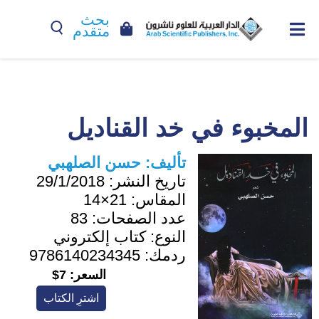
بحث
متقدم
المخبوء في خد القناديل
تأليف:
حسن الصلهبي
تاريخ النشر:
29/1/2018
المقاس:
21×14
عدد الصفحات:
83
النوع:
كتاب إلكتروني
ردمك:
9786140234345
السعر:
7$
اشترِ الكتاب