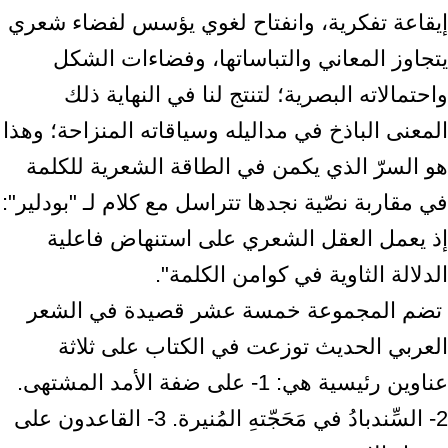
إيقاعة تفكرية، ‏وانفتاح لغوي يؤسس لفضاء شعري
يتجاوز المعاني والتباساتها، وفضاءات الشكل
‏واحتمالاته البصرية؛ لتنتج لنا في النهاية ذلك
المعنى الباذخ في مداليله وسياقاته ‏المنزاحة؛ وهذا
هو السرّ الذي يكمن في الطاقة الشعرية للكلمة
في مقاربة نصّية نجدها ‏تتراسل مع كلام لـ "بودلير":
إذ يعمل العقل الشعري على استنهاض فاعلية
الدلالة الثاوية ‏في كوامن الكلمة".‏ ‎
‎ تضم المجموعة خمسة عشر قصيدة في الشعر
العربي الحديث توزعت في الكتاب على ‏ثلاثة
عناوين رئيسية هي: 1- على ضفة الأمد المشتهى.
2- السِّندبادُ في مَحَجّتهِ ‏المُنيرة. 3- القاعدون على