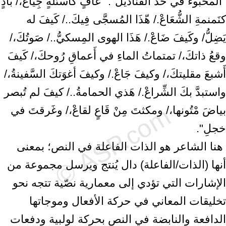
"المخبوء في خَدَّ القناديل": "غَافٍ كأسئلةٍ ‏جِياعْ،/ بَادٍ
كنَمنمةِ الشُّعَاعْ./ هّذَا المُسجَّى فِيكَ../ كَيفَ له
يَضِلُّ/ وكَيفَ ضَاعْ./ هَذَا ‏الهوى المِسكيُّ../ صَوتُكَ،/
وقعُ ذاتكَ،/ تمتماتُ الماءِ في أَعماقِ رُوحكَ،/ كَيفَ
أَشبعَ ‏مقليتكَ،/ وكيفَ جَاعْ./ وكيفَ أغوَتكَ السَّفينةُ،/
واستبدَّ بكَ الشِّراعْ./ هَذي الحمامةُ../ ‏كيفَ لم تُبصر
بياضَ مْتُونها،/ ومكثتَ مِنْ قَاعٍ لقاعْ،/ وغَرقتَ في
خجلِ".‏ ‎
‎ هنا الشاعر هو الذات الفاعلة في النص؛ بمعنى
أنها (الذات/الفاعلة) دال يُنتج ويرسل ‏مجموعة من
الإشارات التي تؤدي إلى معمارية نصّية تتجه نحو
تخليقات المعاني في ‏حركة الأفعال وموجاتها
الدافعة والنابضة في النص بحركة لولبية ودفعات