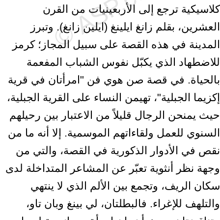
كلاسيكية ترجع إلى الأربعينيات من القرن
العشرين، بقلم زانغ ايلينغ ‏‏(ايلين زانغ). وتبرز
المدينة في هذه القصة على سبيل المجاز؛ كرمز
للاضطهاد الذي يكبّل ‏نفوس الشباب المفعمة
بالحياة. في قصة صن هوي فن "امرأتان في قرية
إكزيما الجبلية"، ‏تهيمن النساء على القرية الجبلية،
حيث يمنحن الرجال قليلاً من الاعتبار بين رحيلهم
‏السنوي للعمل ولقاءاتهم الموسمية. إلا أنه ما من
نقص في الأدوار الذكورية في القصة، ‏والتي من
وجهة نظر أنثوية تعبّر عن المشاعر المتداخلة لدى
سكان الريف، وتجمع بين ‏الألم الذي لا ينتهي
والتلهف للإغراء. فالبطلتان، لي بينغ وبان تاو،