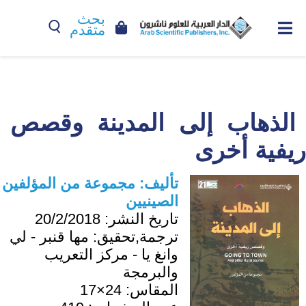
بحث
متقدم
الذهاب إلى المدينة وقصص
ريفية أخرى
تأليف:
مجموعة من المؤلفين
الصينيين
تاريخ النشر:
20/2/2018
ترجمة,تحقيق:
مها قنبر - لي
وانغ يا - مركز التعريب
والبرمجة
المقاس:
24×17