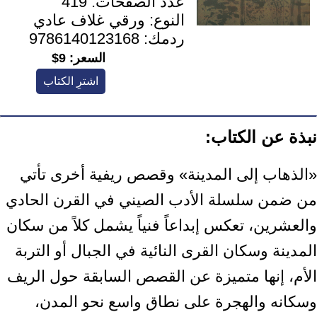
عدد الصفحات:
419
النوع:
ورقي غلاف عادي
ردمك:
9786140123168
السعر:
9$
اشترِ الكتاب
نبذة عن الكتاب:
‏«الذهاب إلى المدينة» وقصص ريفية أخرى تأتي
من ضمن سلسلة الأدب الصيني في ‏القرن الحادي
والعشرين، تعكس إبداعاً فنياً يشمل كلاً من سكان
المدينة وسكان القرى ‏النائية في الجبال أو التربة
الأم، إنها متميزة عن القصص السابقة حول الريف
وسكانه ‏والهجرة على نطاق واسع نحو المدن،