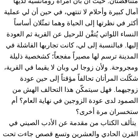
متناقضتان. حيث أن ‏بان امرأة رومانسية لديها
آمال كبيرة وأحلام لا تنتهي، في حين أن لي عملية
أكثر في ‏نظرتها إلى الحياة وهما تمثّلان أساساً
النساء اللواتي يُتقْن للرحيل عن القرية ثم العودة
‏إليها. فبالنسبة إلى لي، كانت تجاربها الفاشلة في
المدينة ترسم لها مصيراً مفجعاً؛ ‏كشخصية ذليلة
ومجروحة. ولأن زوجا لي وبان لا يقيما في القرية،
شكّلت المرأتان تحالفاً ‏مؤقتاً إلى حين عودة
زوجيهما. فهل سيتمكّن هذا التحالف الهش من
الصمود لدى عودة ‏الزوجين في نهاية العام؟ أم
ستخسران مرة أخرى؟ ‎
‎ يتألف الكتاب من مقدمة عن الأدب الصيني في
القرن الحادي والعشرين وتسع قصص ‏جاءت تحت