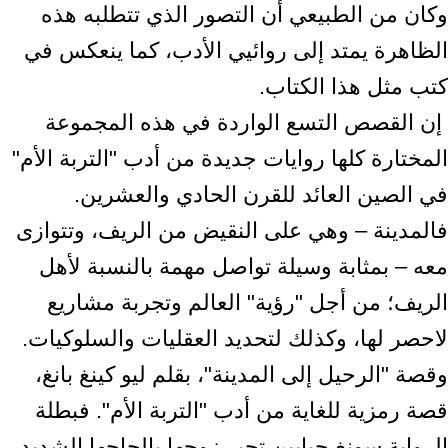
وكان من الطبيعي أن التصور الذي تتطلبه هذه
‏الظاهرة يمتد إلى روائيي الأدب، كما ينعكس في
كتب مثل هذا الكتاب.‏ ‎
‎ إن القصص التسع الواردة في هذه المجموعة
المختارة كلها روايات جديدة من أدب "التربة ‏الأم"
في الصين العائد للقرن الحادي والعشرين.
فالمدينة – وهي على النقيض من الريف، ‏وتتوازى
معه – بمثابة وسيلة تواصل مهمة بالنسبة لأهل
الريف؛ من أجل "رؤية" العالم ‏وتجربة مشاريع
لاحصر لها، وكذلك لتحديد العقليات والسلوكيات.
وقصة "الرحيل إلى ‏المدينة"، بقلم ليو كينغ بانغ،
قصة رمزية للغاية من أدب "التربة الأم". فبطلة
الرواية ‏سونغ جيايين تجبر زوجها بإلحاحها الشديد