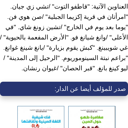
العناوين الآتية: "قاطفو التوت" /تشي زي جيان.
"امرأتان في قرية إكزيما ‏الجبلية" /صن هوي فن.
"يوما بعد يوم في الخارج" /تشين زونغ شاي. "في
الأعلى" /وانغ ‏شيانغ فو. "الأرض المفعمة بالحيوية" /
غي شويبينغ. "كبش يقوم بزيارة" /يانغ شينغ ‏غوانغ.
"براعم نبتة السينوموريوم. "الرحيل إلى المدينة" /
ليو كينغ بانغ. "قبر الحصان" ‏‏/غيوان رنشان.‏
صدر للمؤلف أيضا عن الدار: