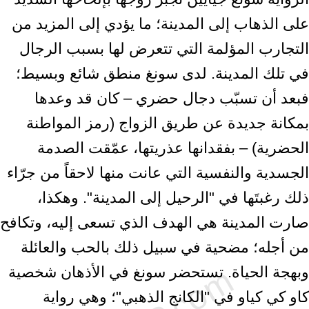
على الذهاب إلى المدينة؛ ما يؤدي إلى المزيد ‏من
التجارب المؤلمة التي تتعرض لها بسبب الرجال
في تلك المدينة. لدى سونغ منطق ‏شائع وبسيط؛
فبعد أن تسبّب دجال حضري – كان قد وعدها
بمكانة جديدة عن طريق ‏الزواج (رمز المواطنة
الحضرية) – بفقدانها عذريتها، عمّقت الصدمة
الجسدية والنفسية ‏التي عانت منها لاحقاً من جرّاء
ذلك رغبتَها في "الرحيل إلى المدينة". وهكذا،
صارت ‏المدينة هي الهدف الذي تسعى إليه، وتكافح
من أجله؛ مضحية في سبيل ذلك بالحب ‏والعائلة
وبهجة الحياة. تستحضر سونغ في الأذهان شخصية
كاو كي كياو في "الكانج ‏الذهبي"؛ وهي رواية