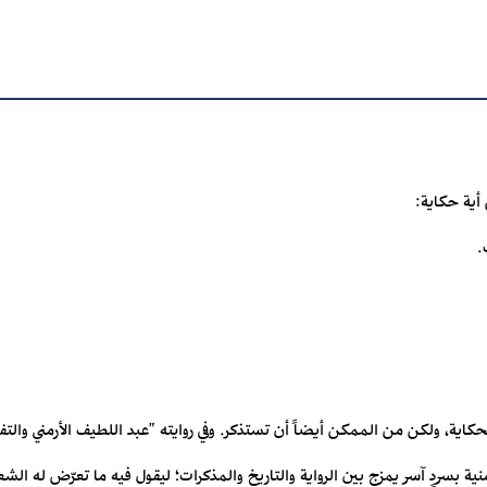
ية حكاية:‏ ‎
لحكاية، ولكن من الممكن أيضاً أن تستذكر. وفي ‏روايته "عبد اللطيف الأرمني وال
ية بسردٍ آسر يمزج بين الرواية والتاريخ والمذكرات؛ ليقول فيه ما ‏تعرّض له الشع