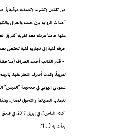
من تقتيل وتشريد وتصفية عرقية في ‏عم
أحداث الرواية بين حلب والعراق والكوي
عنها حاملاً غربته معه لغربة أكبر في ا
حرفة ‏فنية إلى تجارية فنية تختص بصي
‎ ‏- قدّم الكاتب أحمد الصراف (ملاحظة)
تقريباً، وكدت ‏أصرف النظر عنها، بالر
عمودي اليومي في صحيفة ‏‏"القبس" الك
تتطلب الصياغة والتحول لمقال، وهذا ك
"كلام الناس"
‏بدأت به (...)".‏