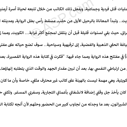
ليات قتل فردية وجماعية، ويفعل ذلك الكاتب من خلال تتبعه لحياة أسرة أرمنية
ت.. وتبدأ المعاناة ‏بالرحيل الأول عن حلب، مسقط رأس بطل الرواية، ومدينته التي
لعراق، حيث بقي لسنوات قليلة قبل أن ‏ينتقل لمجتمع أكثر غرابة... الكويت، ومما ز
اغة الحلي الذهبية والفضية، إلى ترفيهية وسياحية.. ‏سوف تضع حياته على مفترق 
 في مفتتح هذه الرواية ومما جاء فيها: "فكرت في ‏كتابة هذه الرواية القصيرة، بعد
غم من ارتباطي النفسي بها، بعد أن تبين مقدار الجهد والوقت ‏الذي يتطلبه إنهاؤه
ويتية، وهي مهمة ليست بالهينة على كاتب غير محترف مثلي، خاصة وأن ما ‏كان ي
ان يأخذ ‏جل وقتي إضافة لانشغالي بأعمالي التجارية، وسفري المستمر. ولكني ح
، في إبريل 2017، في فندق الشيراتون، بعد ما وجدته من ‏تجاوب كبير من الحضور وحثهم لأن أتجه لكتاب