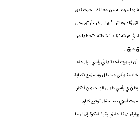
 وما ‏مرت به من معاناة.. حيث تدور
 وُلد وعاش فيها... غريباً، ‏ثم رحل
اد في غربته تزايد أنشطته وتحولها من
طرق...‏ ‎
 أن تبلورت أحداثها في رأسي قبل عام
ا، خاصة وأنني منشغل ومستمتع بكتابة
طنُّ في رأسي طوال الوقت من أفكار
سمت أمري بعد ‏حفل توقيع كتابي
ة الرواية، فهذا أعادني بقوة لفكرة إنهاء ما