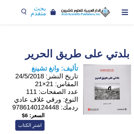
بحث
متقدم
بلدتي على طريق الحرير
تأليف:
وانغ تشينغ
تاريخ النشر:
24/5/2018
المقاس:
21×21
عدد الصفحات:
111
النوع:
ورقي غلاف عادي
ردمك:
9786140124448
السعر:
6$
اشترِ الكتاب