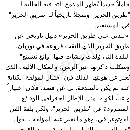
حاملاً جديداً يُظهر الملامح الثقافية ‏الحالية لـ
"طريق الحرير" وسجلاً تاريخياً لـ "طريق الحرير"
في المستقبل.‏ ‎
‎ ‏«بلدتي على طريق الحرير» دليل تاريخي عن
طريق الحرير الذي التقت فروعه في توربان،
‏البلدة التي وُلدت ونشأت فيها "وانغ تشينغ"
وشكلت ذاكرتها عبر الزمن؛ والمكان الأليف ‏الذي
يُعبر عن هويتها، لذلك فإن اختيار المؤلفة الكتابة
عنه لم يكن بالصدفة، بل عن ‏قصد، فكان اختياراً
واعياً، لكونه يمثل الإطار الجغرافي للوقائع
المسرودة عن "طريق ‏الحرير"، ولكن بلغة الفن
الفوتوغرافي، وهو ما تعبر عنه المؤلفة بالقول:
"في السنوات ‏الثماني الماضية، زرت القرى