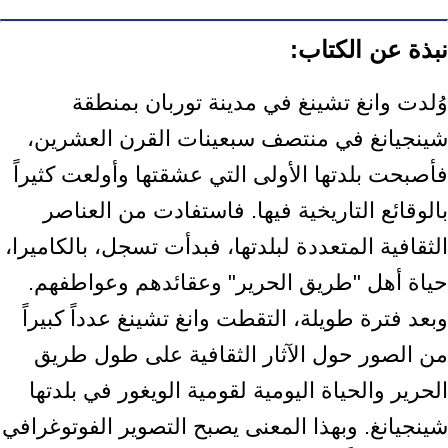
نبذة عن الكتاب:
وُلدت وانغ تشينغ في مدينة توربان بمنطقة
شينجيانغ في منتصف سبعينات القرن ‏العشرين،
فأصبحت بلدتها الأولى التي عشقتها وأولعت كثيراً
بالوقائع التاريخية فيها. ‏فاستفادت من العناصر
الثقافية المتعددة لبلدتها، فبدأت تسجل، بالكاميرا،
حياة أهل "طريق ‏الحرير" وعقائدهم وعواطفهم.
وبعد فترة طويلة، التقطت وانغ تشينغ عدداً كبيراً
من الصور ‏حول الآثار الثقافية على طول طريق
الحرير والحياة اليومية لقومية الويغور في بلدتها
‏شينجيانغ. وبهذا المعنى يصبح التصوير الفوتوغرافي