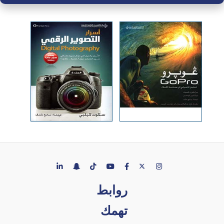
روابط
تهمك