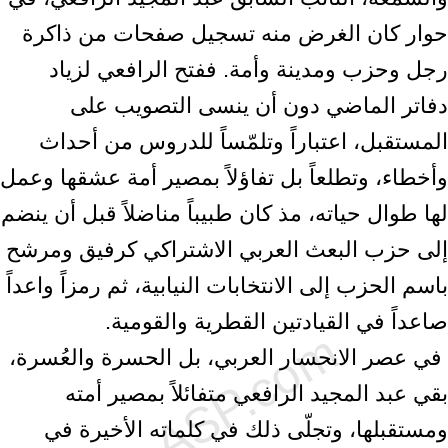
حوار كان الغرض منه تسجيل صفحات من ذاكرة
رجل وحزب ومدينة ‏وأمة. ففتح الرافعي لزياد
دفاتر الماضي دون أن ينسى التصويب على
المستقبل، اعتباراً ‏وتلمّساً للدروس من أحداث
وأخطاء، وتطلعاً بل تفاؤلاً بمصير أمة عشقها وعمل
لها طوال ‏حياته، مذ كان طبيباً مناضلاً قبل أن ينضم
إلى حزب البعث العربي الاشتراكي كرفيق ‏ومرشح
باسم الحزب إلى الانتخابات النيابية، ثم رمزاً واعداً
صاعداً في القيادتين القطرية ‏والقومية.‏ ‎
‎ في عصر الانحسار العربي، بل الحسرة والعُسرة،
بقي عبد المجيد الرافعي متفائلاً بمصير ‏أمته
ومستقبلها، وتجلّى ذلك في كلماته الأخيرة في