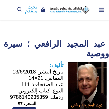
بحث
متقدم
عبد المجيد الرافعي ؛ سيرة
ووصية
تأليف:
تاريخ النشر:
13/6/2018
المقاس:
21×14
عدد الصفحات:
111
النوع:
كتاب إلكتروني
ردمك:
9786140235359
السعر:
7$