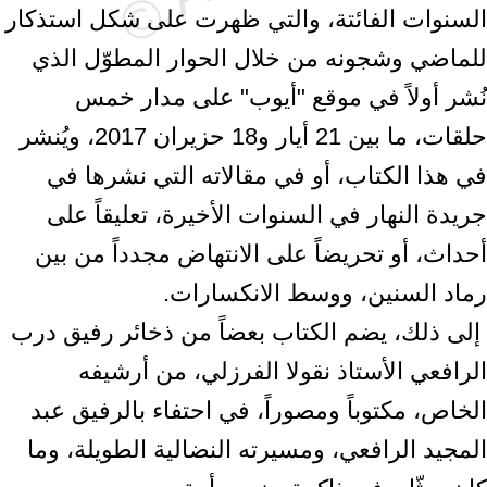
السنوات الفائتة، والتي ظهرت على ‏شكل استذكار
للماضي وشجونه من خلال الحوار المطوّل الذي
نُشر أولاً في موقع "أيوب" ‏على مدار خمس
حلقات، ما بين 21 أيار و18 حزيران 2017، ويُنشر
في هذا الكتاب، أو ‏في مقالاته التي نشرها في
جريدة النهار في السنوات الأخيرة، تعليقاً على
أحداث، أو ‏تحريضاً على الانتهاض مجدداً من بين
رماد السنين، ووسط الانكسارات.‏ ‎
‎ إلى ذلك، يضم الكتاب بعضاً من ذخائر رفيق درب
الرافعي الأستاذ نقولا الفرزلي، من ‏أرشيفه
الخاص، مكتوباً ومصوراً، في احتفاء بالرفيق عبد
المجيد الرافعي، ومسيرته ‏النضالية الطويلة، وما