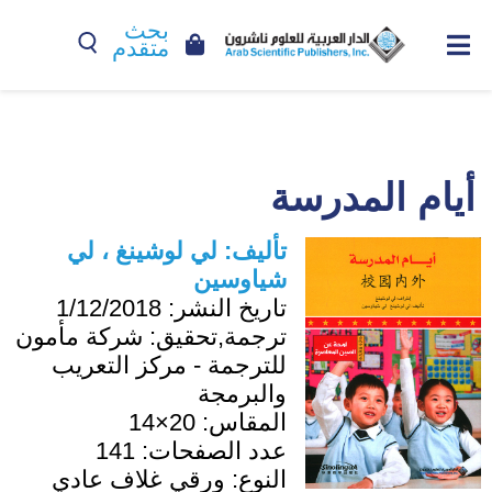
بحث
متقدم
أيام المدرسة
تأليف:
لي لوشينغ ، لي
شياوسين
تاريخ النشر:
1/12/2018
ترجمة,تحقيق:
شركة مأمون
للترجمة - مركز التعريب
والبرمجة
المقاس:
20×14
عدد الصفحات:
141
النوع:
ورقي غلاف عادي