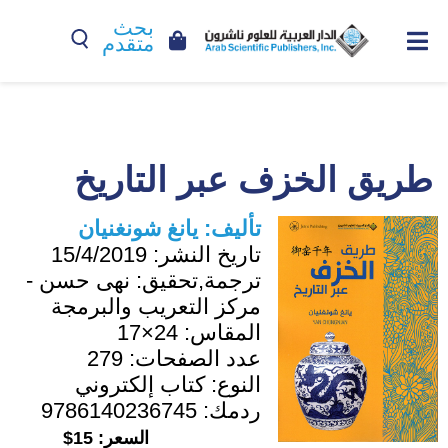
بحث
متقدم
طريق الخزف عبر التاريخ
تأليف:
يانغ شونغنيان
تاريخ النشر:
15/4/2019
ترجمة,تحقيق:
نهى حسن -
مركز التعريب والبرمجة
المقاس:
24×17
عدد الصفحات:
279
النوع:
كتاب إلكتروني
ردمك:
9786140236745
السعر:
15$