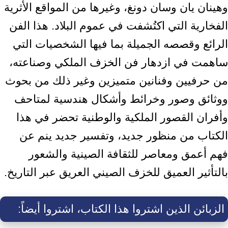
وهينان يان وسان دونغ، وغيرها من المواقع الأثرية
‏الفخارية التي اكتُشفت في عموم البلاد. هذا الفن
الرائع وقصصه الجميلة بما فيها ‏الشخصيات التي
ساهمت في ازدهار فن الخزف الملكي وصناعته،
من حرفيين وفنانين ‏متميزين وغير ذلك من بحوث
ووثائق وصور وخرائط وأشكال هندسية لمتاحف
وأفران ‏القصور الملكية والوطنية تحضر في هذا
الكتاب من منظور جديد، وتفسير جديد ينم عن
‏فهم أعمق ومعاصر للثقافة الصينية والشعور
بالتأثير العميق للخزف الصيني العريق عبر ‏التاريخ.‏
الزبائن الذين اشتروا هذا الكتاب، اشتروا أيضاً: