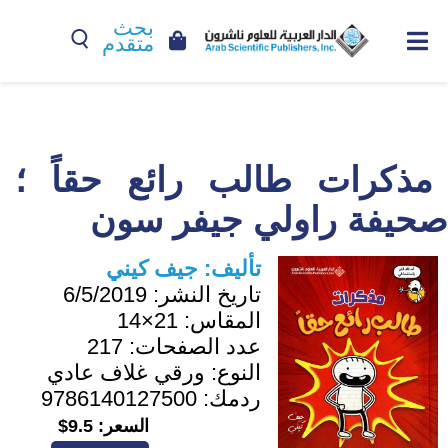
بحث
متقدم
مذكرات طالب رائع حقاً ؛
صحيفة راولي جيفر سون
تأليف:
جيف كيني
تاريخ النشر:
6/5/2019
المقاس:
21×14
عدد الصفحات:
217
النوع:
ورقي غلاف عادي
ردمك:
9786140127500
السعر:
9.5$