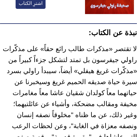
اشترِ الكتاب
نبذة عن الكتاب:
لا تقتصر «مذكرات طالب رائع حقاً» على مذكّرات
راولي جيفرسون بل تمتد ‏لتشكل جزءاً كبيراً من
«مذكّرات غريغ هيفلي» أيضاً، سيبدأ راولي بسرد
‏سيرة حياة صديقه الحميم غريغ وسيخبرنا عن
حياتهما معاً كولدان شقيان ‏عاشا معاً مغامرات
مخيفة ومقالب مضحكة، وأشياء عن عائلتيهما؛
وغير ‏ذلك، عن ما ظناه "مخلوقاً نصفه إنسان
ونصفه معزاة في الغابة"، وعن ‏لحظات الرعب
التي عاشاها في "مقبرة قديمة"، وقصة صفع