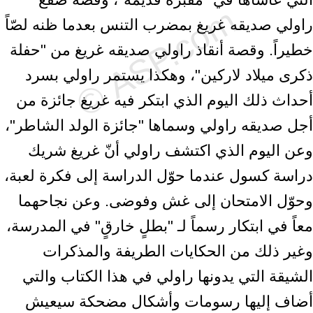
راولي صديقه ‏غريغ بمضرب التنس بعدما ظنه لصّاً
خطيراً. وقصة أنقاذ راولي صديقه ‏غريغ من "حفلة
ذكرى ميلاد لاركين"، وهكذا يستمر راولي بسرد
أحداث ذلك ‏اليوم الذي ابتكر فيه غريغ جائزة من
أجل صديقه راولي وسماها "جائزة ‏الولد الشاطر"،
وعن اليوم الذي اكتشف راولي أنّ غريغ شريك
دراسة ‏كسول عندما حوّل الدراسة إلى فكرة لعبة،
وحوّل الامتحان إلى غش ‏وفوضى. وعن نجاحهما
معاً في ابتكار رسماً لـ "بطلٍ خارقٍ" في المدرسة،
‏وغير ذلك من الحكايات الطريفة والمذكرات
الشيقة التي يدونها راولي في ‏هذا الكتاب والتي
أضاف إليها رسومات وأشكال مضحكة سيعيش