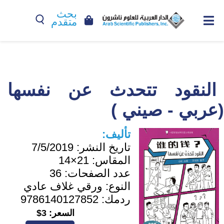
بحث
متقدم
النقود تتحدث عن نفسها
(عربي - صيني )
تأليف:
تاريخ النشر:
7/5/2019
المقاس:
21×14
عدد الصفحات:
36
النوع:
ورقي غلاف عادي
ردمك:
9786140127852
السعر:
3$