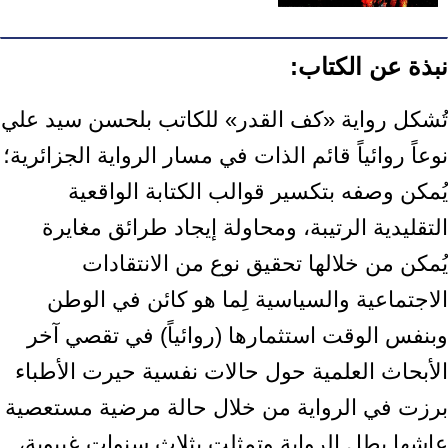
نبذة عن الكتاب:
تُشكل رواية «كف القدر» للكاتب بلحسن سيد علي
نوعاً روائياً قائم الذات في مسار ‏الرواية الجزائرية؛
يُمكن وصفه بتكسير قوالب الكتابة الواقعية
التقليدية الرتيبة، ‏ومحاولة إيجاد طرائق مغايرة
يُمكن من خلالها تحقيق نوع من الانتقادات
الاجتماعية ‏والسياسية لِما هو كائن في الوطن
وبنفس الوقت استثمارها (روائياً) في تقصي آخر
‏الأبحاث العلمية حول حالات نفسية حيرت الأطباء
برزت في الرواية من خلال حالة ‏مرضية مستعصية
عاشها بطل الرواية وتمثلت بثلاث سنوات غيبوبة،