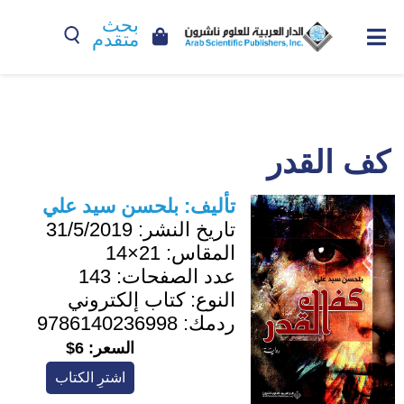
بحث
متقدم
كف القدر
تأليف:
بلحسن سيد علي
تاريخ النشر:
31/5/2019
المقاس:
21×14
عدد الصفحات:
143
النوع:
كتاب إلكتروني
ردمك:
9786140236998
السعر:
6$
اشترِ الكتاب