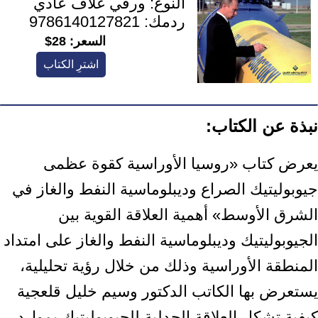
النوع:
ورقي غلاف عادي
ردمك:
9786140127821
السعر:
28$
اشترِ الكتاب
نبذة عن الكتاب:
يعرض كتاب «روسيا الأوراسية كقوة عظمى
جيوبوليتيك الصراع وديبلوماسية النفط ‏والغاز في
الشرق الأوسط» أهمية العلاقة القوية بين
الجيوبوليتيك وديبلوماسية النفط ‏والغاز على امتداد
المنطقة الأوراسية وذلك من خلال رؤية تحليلية،
يستعرض بها الكاتب ‏الدكتور وسيم خليل قلعجية
كيفية تشكل العلاقة الجدلية للجيوبوليتيك بموارد