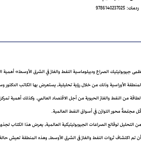
ردمك:
9786140237025
ى جيوبوليتيك الصراع وديبلوماسية النفط ‏والغاز في الشرق الأوسط» أهمية الع
د المنطقة الأوراسية وذلك من خلال رؤية تحليلية، يستعرض بها الكاتب ‏الدكتور 
الطاقة من ‏النفط والغاز الحيوية من أجل الاقتصاد العالمي. وكذلك أهمية تمرك
ل مجتمعةً محور التوازن في ‏أسواق النفط العالمية.‏
التحليل لوقائع الصراعات الجيوبوليتيكية ‏العالمية، يعرض هذا الكتاب لجذور ا
أن تم اكتشاف ثروات النفط والغاز في الشرق الأوسط، وهذه ‏المنطقة تعيش حال