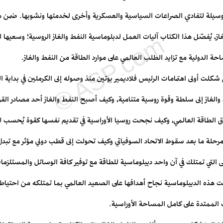
ة وسيلة لتفادي الصراعات السياسية والعسكرية وأخرى لخدمتها ونشوبها. ضمن هذ
، يُفصّل هذا الكتاب ‏آليات العمل لدبلوماسية النفط والغاز الروسية؛ وسعيها 
ساحة الدولية مع تزايد الطلب العالمي على موارد ‏الطاقة من النفط والغاز.
فط والغاز إلى سلطة وقوة روسية متنامية، وكيف أصبح النفط ‏والغاز أحد مصادر الق
سوق الطاقة العالمي، وكيف نجحت روسيا الأوراسية في تقديم نفسها كقوة يُحسب 
مرحلة ما بعد سقوط ‏الاتحاد السوفياتي وكيف تحولت إلى قطب دولي مؤثر مع تبدل 
ى التي تمتلك في آن واحد ديبلوماسية ‏للطاقة مع توفير كافة الوسائل والمستلزما
هذه الديبلوماسية نجاح أهدافها على الصعيد العالمي بما ‏تمتلكه من احتياطات
الممتدة على كامل المساحة الأوراسية.‏