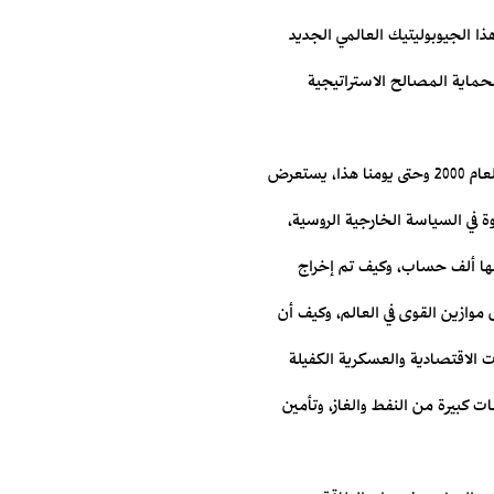
ا ‏الجيوبوليتيك العالمي الجديد
لحماية المصالح الاستراتيجية
‏ ومن خلال رؤية العقيدة الأوراسية التي شكلت أولى اهتمامات الرئيس فلاديمير بوتين ‏منذ وصوله إلى الكرملين في بداية العام 2000 وحتى يومنا هذا، يستعرض
وة في السياسة الخارجية الروسية،
لها ‏ألف حساب، وكيف تم إخراج
موازين القوى في العالم، ‏وكيف أن
ت الاقتصادية والعسكرية الكفيلة
 كبيرة من النفط والغاز، وتأمين