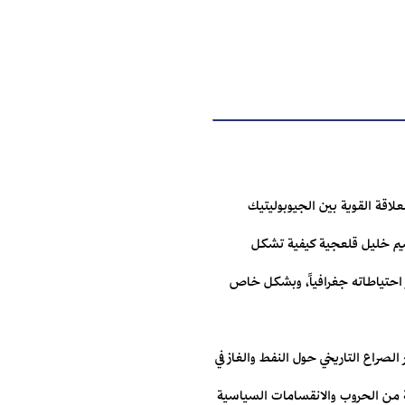
لاقة القوية بين الجيوبوليتيك
وسيم خليل قلعجية كيفية تشكل
ز احتياطاته جغرافياً، ‏وبشكل خاص
لصراع التاريخي حول النفط والغاز في
ة من الحروب والانقسامات السياسية