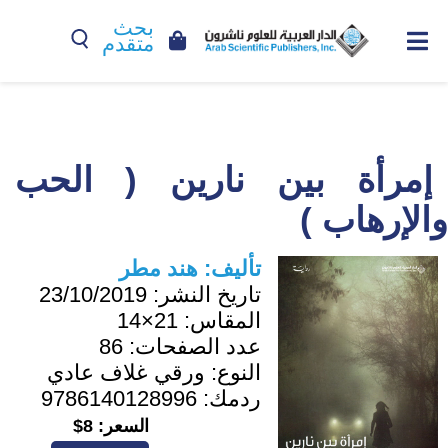
بحث
متقدم
إمرأة بين نارين ( الحب
والإرهاب )
تأليف:
هند مطر
تاريخ النشر:
23/10/2019
المقاس:
21×14
عدد الصفحات:
86
النوع:
ورقي غلاف عادي
ردمك:
9786140128996
السعر:
8$