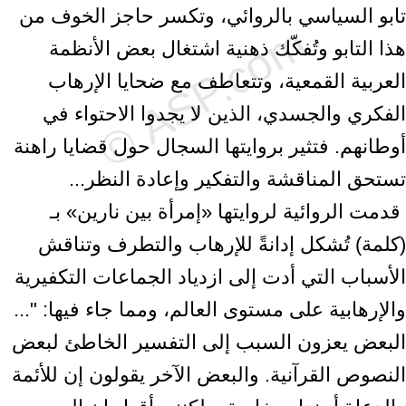
تابو السياسي بالروائي، وتكسر حاجز ‏الخوف من
هذا التابو وتُفكّك ذهنية اشتغال بعض الأنظمة
العربية القمعية، وتتعاطف مع ‏ضحايا الإرهاب
الفكري والجسدي، الذين لا يجدوا الاحتواء في
أوطانهم. فتثير بروايتها ‏السجال حول قضايا راهنة
تستحق المناقشة والتفكير وإعادة النظر...‏ ‎
‎ قدمت الروائية لروايتها «إمرأة بين نارين» بـ
(كلمة) تُشكل إدانةً للإرهاب والتطرف ‏وتناقش
الأسباب التي أدت إلى ازدياد الجماعات التكفيرية
والإرهابية على مستوى العالم، ‏ومما جاء فيها: "...
البعض يعزون السبب إلى التفسير الخاطئ لبعض
النصوص القرآنية. ‏والبعض الآخر يقولون إن للأئمة