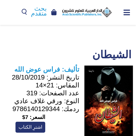
بحث
متقدم
الشيطان
تأليف:
فراس عوض الله
تاريخ النشر:
28/10/2019
المقاس:
21×14
عدد الصفحات:
319
النوع:
ورقي غلاف عادي
ردمك:
9786140129344
السعر:
7$
اشترِ الكتاب