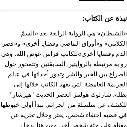
نبذة عن الكتاب:
‏«الشيطان» هي الرواية الرابعة بعد «السمّ
الكلامي» و«أوراق الماضي وقضايا ‏أخرى» و«قصر
الدم وقضايا ‏أخرى»للكاتب فراس عوض الله‎. وهي
رواية ‏مرتبطة بالروايتين السابقتين وتتمحور حول
الصراع بين الخير والشر وتدور أحداثها ‏في عالم
الجريمة الغامضة التي يعهد الكاتب خلالها إلى
بطله، شارلوك هولمز ‏العصر الحديث "هيرشار"
للكشف عن سلسلة من الجرائم. تبدأ أولى خيوطها
في ‏قضية اختفاء شخص، يعثر وخلال تحريه عن
مقتله على جثة شخص آخر. ومن ‏هنا يدخل