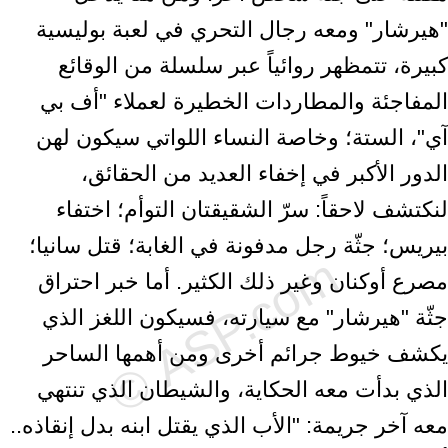
"هيرشار" ومعه رجال التحري في لعبة بوليسية
كبيرة، تتمظهر روائياً عبر ‏سلسلة من الوقائع
المفاجئة والمطاردات الخطيرة لعملاء "أف بي
آي"، الستة؛ ‏وخاصة النساء اللواتي سيكون لهن
الدور الأكبر في إخفاء العديد من الحقائق،
‏لنكتشف لاحقاً: سرّ الشقيقتان التوأم؛ اختفاء
بيريس؛ جثّة رجل مدفونة في الغابة؛ ‏قتل سانيا؛
مصرع أوكنان وغير ذلك الكثير. أما خبر احتراق
جثّة "هيرشار" مع ‏سيارته، فسيكون اللغز الذي
يكشف خيوط جرائم أخرى ومن أهمها الساحر
الذي ‏بدأت معه الحكاية، والشيطان الذي تنتهي
معه آخر جريمة: "الأب الذي يقتل ابنه ‏بدل إنقاذه..