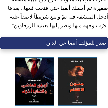
صغيرة ثم أمسك أنفها حتى فتحت ‏فمها.. بعدها
أدخل المنشفة فيه ثمّ وضع شريطاً لاصقاً عليه.‏ ‎
صدر للمؤلف أيضا عن الدار: