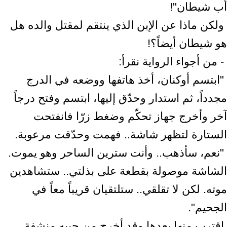
أب شيطان"!‏ ‎
‎ ولكن ماذا عن الإبن الذي ينتقم لمقتل والده هل
هو شيطان أيضاً؟!‏ ‎
‎ ‏"ابتسم أوكنان، أخذ هاتفها ووضعه في الدرج
مجدداً، ثم استدار وحدّق إليها، ‏ابتسم وفتح درجاً
آخر وأخرج جهاز تحكّم وضغط زرّا فانفتحت
الستارة لتظهر شاشة.. ‏فهمت وحدّقت مرعوبة.‏ ‎
‎ ‏"نعم، سأذهب.. وأنت سترين الساحر وهو يموت.
الشاشة موصولة بقطعة على ‏بذلتي.. ستشاهدين
موته. لكن لا تقلقي.. ستلتقيان قريباً معاً في
الجحيم".‏ ‎
‎ اقترب منها بعدها وقد أخرج من جيبه منشفة