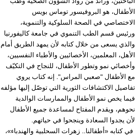
الباحثين، ورائد من رواد الشؤون الصحية وطب
‏الأطفال، هو البروفيسور توماس بويس
الاختصاصي في الصحة السلوكية والتنموية،
ورئيس قسم الطب ‏التنموي في جامعة كاليفورنيا
والذي يسعى من خلال كتابه لأن يمهد الطريق أمام
الأهل، المعلمين، ‏الأخصائيين والأطباء النفسيين،
وأخصائي نمو وتطور الأطفال، للنجاح في التكيّف
مع الأطفال "صعبي ‏المراس". إنه كتاب يروي
تفاصيل الاكتشافات الثورية التي توصّل إليها مؤلفه
فيما يخص نمو الأطفال ‏والممارسات الوالدية
نحوهم، ويقدم المفتاح لمساعدة جميع الأطفال
لأن يجدوا السعادة وينجحوا في ‏حياتهم.‏ ‎
‎ في كتابه «أطفالنا.. زهرات السحلبية والهندباء»،