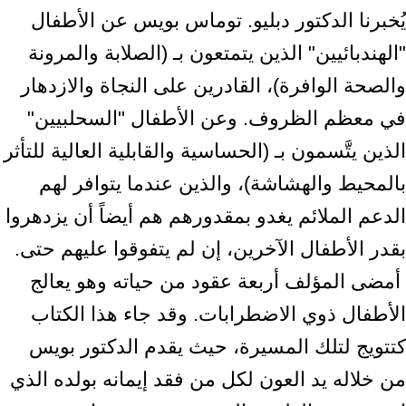
يُخبرنا الدكتور دبليو. توماس بويس عن الأطفال
"الهندبائيين" الذين ‏يتمتعون بـ (الصلابة والمرونة
والصحة الوافرة)، القادرين على النجاة والازدهار
في معظم الظروف. وعن الأطفال "السحلبيين"
‏الذين يتَّسمون بـ (الحساسية والقابلية العالية للتأثر
بالمحيط والهشاشة)، والذين عندما يتوافر لهم
الدعم الملائم يغدو ‏بمقدورهم هم أيضاً أن يزدهروا
بقدر الأطفال الآخرين، إن لم يتفوقوا عليهم حتى.‏ ‎
‎ أمضى المؤلف أربعة عقود من حياته وهو يعالج
الأطفال ذوي الاضطرابات. وقد جاء هذا الكتاب
‏كتتويج لتلك المسيرة، حيث يقدم الدكتور بويس
من خلاله يد العون لكل من فقد إيمانه بولده الذي