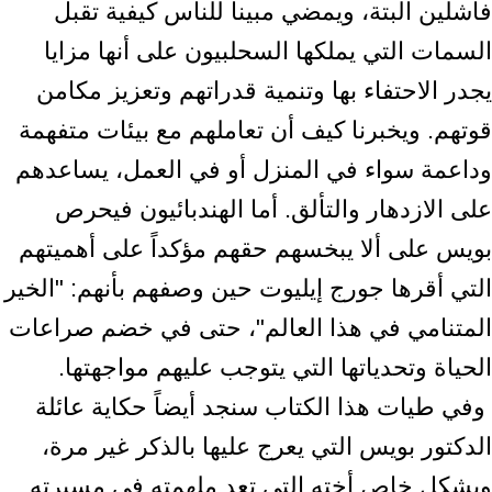
فاشلين البتة، ويمضي مبيناً للناس كيفية تقبل
‏السمات التي يملكها السحلبيون على أنها مزايا
يجدر الاحتفاء بها وتنمية قدراتهم وتعزيز مكامن
قوتهم. ‏ويخبرنا كيف أن تعاملهم مع بيئات متفهمة
وداعمة سواء في المنزل أو في العمل، يساعدهم
على ‏الازدهار والتألق. أما الهندبائيون فيحرص
بويس على ألا يبخسهم حقهم مؤكداً على أهميتهم
التي أقرها ‏جورج إيليوت حين وصفهم بأنهم: "الخير
المتنامي في هذا العالم"، حتى في خضم صراعات
الحياة ‏وتحدياتها التي يتوجب عليهم مواجهتها.‏ ‎
‎ وفي طيات هذا الكتاب سنجد أيضاً حكاية عائلة
الدكتور بويس التي يعرج عليها بالذكر غير مرة،
‏وبشكل خاص أخته التي تعد ملهمته في مسيرته.