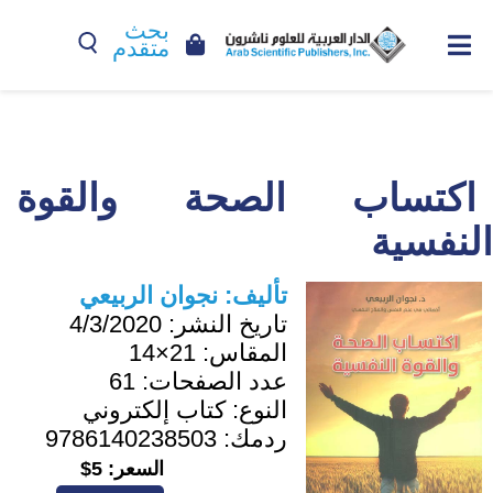
بحث
متقدم
اكتساب الصحة والقوة
النفسية
تأليف:
نجوان الربيعي
تاريخ النشر:
4/3/2020
المقاس:
21×14
عدد الصفحات:
61
النوع:
كتاب إلكتروني
ردمك:
9786140238503
السعر:
5$