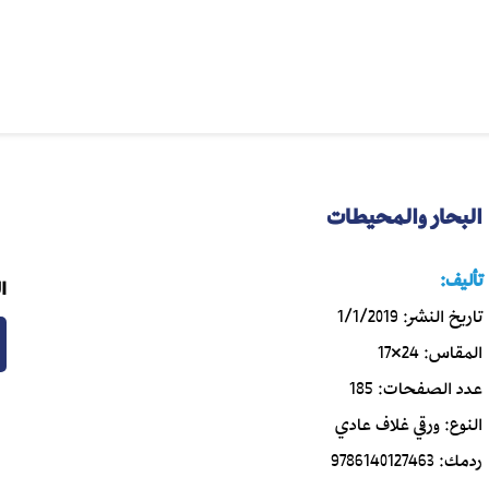
البحار والمحيطات
تأليف:
ا
تاريخ النشر:
1/1/2019
المقاس:
24×17
عدد الصفحات:
185
النوع:
ورقي غلاف عادي
ردمك:
9786140127463