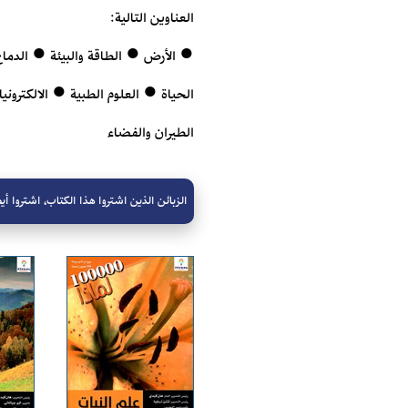
العناوين التالية:
● الأرض ● الطاقة والبيئة ● الدماغ
الحياة ● العلوم الطبية ● الالكترون
الطيران والفضاء
الزبائن الذين اشتروا هذا الكتاب، اشتروا أيض