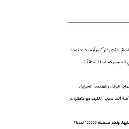
العلمية، وتؤدي دوراً كبيراً، حيث لا توجد
ماعي الضخم كسلسلة "مئة ألف
اية البيئة، والهندسة الجينية،
 "مئة ألف سبب" تتكيف مع متطلبات
إن الفضول ميزة فريدة لدى الجيل الجديد، وهو القوة المحركة التي تقرّبهُ من العلم وتحثّهُ على تقبّله، ويجب الحفاظ عليها، وتضم سلسلة 100000 لماذا؟