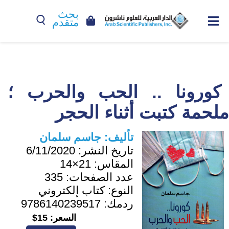
بحث
متقدم
كورونا .. الحب والحرب ؛
ملحمة كتبت أثناء الحجر
تأليف:
جاسم سلمان
تاريخ النشر:
6/11/2020
المقاس:
21×14
عدد الصفحات:
335
النوع:
كتاب إلكتروني
ردمك:
9786140239517
السعر:
15$