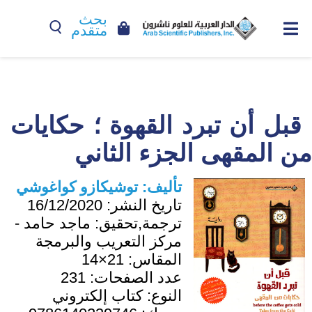
بحث
متقدم
قبل أن تبرد القهوة ؛ حكايات
من المقهى الجزء الثاني
تأليف:
توشيكازو كواغوشي
تاريخ النشر:
16/12/2020
ترجمة,تحقيق:
ماجد حامد -
مركز التعريب والبرمجة
المقاس:
21×14
عدد الصفحات:
231
النوع:
كتاب إلكتروني