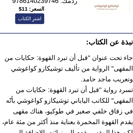
ردمك:
9786140239746
السعر:
11$
اشترِ الكتاب
نبذة عن الكتاب:
جاء تحت عنوان "قبل أن تبرد القهوة: حكايات من
المقهى" الرواية من تأليف توشيكازو كواغوشي
وتعريب ماجد حامد.
تسرد رواية "قبل أن تبرد القهوة: حكايات من
المقهى" للكاتب الياباني توشيكازو كواغوشي بأنّه
في زقاق خلفي صغير في طوكيو، هناك مقهى
يقدم القهوة المخمرة بعناية منذ أكثر من مئة عام،
لكن هذا المقهى يقدم إلى زبائنه بالإضافة إلى