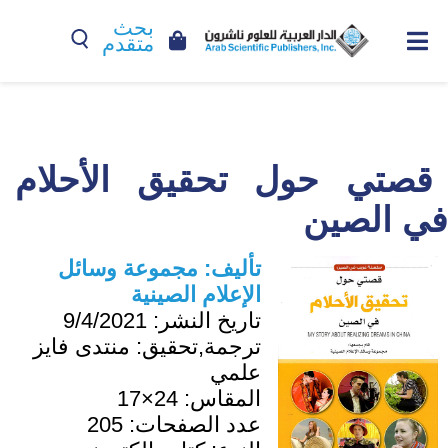
بحث
متقدم
قصتي حول تحقيق الأحلام
في الصين
تأليف:
مجموعة وسائل
الإعلام الصينية
تاريخ النشر:
9/4/2021
ترجمة,تحقيق:
منتدى فايز
علمي
المقاس:
24×17
عدد الصفحات:
205