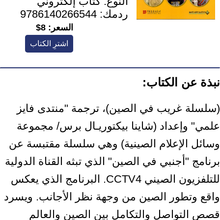
النوع:
كتاب إلكتروني
ردمك:
9786140266544
السعر:
8$
اشترِ الكتاب
نبذة عن الكتاب:
(سلسلة غريب في الصين)، ترجمة "منتدى فايز
علمي" وإعداد (شاينا بيكتوريـال برس/ مجموعة
وسائل الإعلام الصينية) وهي سلسلة مقتبسة عن
برنامج "أجنبي في الصين" الذي تبثه القناة الدولية
للتلفزيون الصيني CCTV4. البرنامج الذي يعكس
واقع وتطور الصين من وجهة نظر الأجانب. ويسرد
قصص التواصل والتكامل بين الصين والعالم