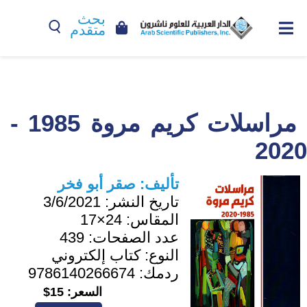
بحث
متقدم
مراسلات كريم مروة 1985 -
2020
تأليف:
صقر أبو فخر
تاريخ النشر:
3/6/2021
المقاس:
24×17
عدد الصفحات:
439
النوع:
كتاب إلكتروني
ردمك:
9786140266674
السعر:
15$