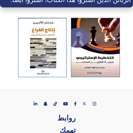
روابط
تهمك