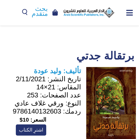
بحث
متقدم
برتقالة جدتي
تأليف:
وليد عودة
تاريخ النشر:
2/11/2021
المقاس:
21×14
عدد الصفحات:
253
النوع:
ورقي غلاف عادي
ردمك:
9786140132603
السعر:
10$
اشترِ الكتاب