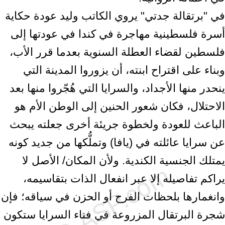
في "برتقالة جدتي" يروي الكاتب وليد عودة حكاية
أسرة فلسطينية مهاجرة في كندا في عودتها إلى
فلسطين لقضاء العطلة السنوية بعدما قرر الأب،
وبناء على اقتراح ابنته، أن يزوروا المدينة التي
ينحدر منها الأجداد، والسرايا التي هُجّروا منها بعد
الاحتلال، فكان شعور الحنين إلى الوطن الأم هو
الباعث للعودة ولخطوة جريئة أخرى جعلته يبحث
عن سرايا عائلته في (يافا) وتملُّكها من جديد كونه
يمتلك الجنسية الكندية. ولأن المكان/ الأصل لا
يراكم تفاصيله إلا عبر انفعال الذات بتقاسيمه،
وانغمارها بلحظات الفرح أو الحزن في سياقه؛ فإن
شجرة البرتقال المزروعة في فناء السرايا ستكون