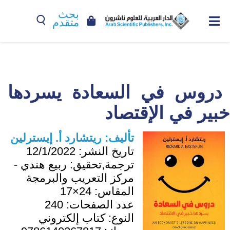
بحث
متقدم
دروس في السعادة يسردها
خبير في الإقتصاد
تأليف:
ريتشارد أ. إيسترلين
تاريخ النشر:
12/1/2022
ترجمة,تحقيق:
ربيع هندي -
مركز التعريب والبرمجة
المقاس:
24×17
عدد الصفحات:
240
النوع:
كتاب إلكتروني