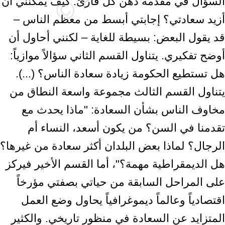
السؤال في مقدمة ذهن كل قارئ: كيف يمكنني أن
أزيد سعادتي؟ إجابتي أبسط من معظم الناس –
قد يقول البعض: بسيطة للغاية – لكنني أحاول أن
أوضح تفكيري. يتناول القسم الثاني سؤالاً موازياً:
هل تستطيع الحكومة زيادة سعادة الناس؟ (...).
يتناول القسم الثالث مجموعة واسعة النطاق من
مخاوف الناس بشأن السعادة: "ماذا يحدث مع
تقدمنا في السن؟ من يكون أسعد، النساء أم
الرجال؟ لماذا بعض البلدان أكثر سعادة من غيرها؟
هل الديمقراطية مهمة؟"، أما القسم الأخير فيركز
على المراحل السابقة من حياتي بصفتي مؤرخاً
اقتصادياً وعالماً ديموغرافياً يحاول وضع العمل
المتزايد عن السعادة في منظور تاريخي. والكثير