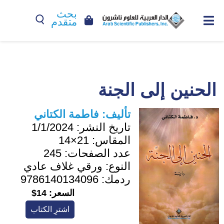
بحث
متقدم
الحنين إلى الجنة
تأليف:
فاطمة الكتاني
تاريخ النشر:
1/1/2024
المقاس:
21×14
عدد الصفحات:
245
النوع:
ورقي غلاف عادي
ردمك:
9786140134096
السعر:
14$
اشترِ الكتاب