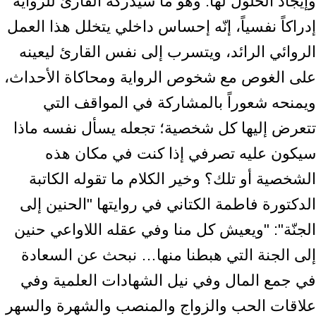
وإيجاد الحلول لها. وهو ما سيدركه القارئ للرواية
إدراكاً نفسياً، إنّه إحساس داخلي يتخلل هذا العمل
الروائي الرائد، ويتسرب إلى نفس القارئ ليعينه
على الغوص مع شخوص الرواية ومحاكاة الأحداث،
ويمنحه شعوراً بالمشاركة في المواقف التي
تتعرض إليها كل شخصية؛ تجعله يسأل نفسه ماذا
سيكون عليه تصرفي إذا كنت في مكان هذه
الشخصية أو تلك؟ وخير الكلام ما تقوله الكاتبة
الدكتورة فاطمة الكتاني في روايتها "الحنين إلى
الجنّة": "ويعيش كل منا وفي عقله اللاواعي حنين
إلى الجنة التي هبطنا منها… نبحث عن السعادة
في جمع المال وفي نيل الشهادات العلمية وفي
علاقات الحب والزواج والمنصب والشهرة والسهر