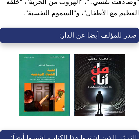
"وصادقت نفسي.."، "الهروب من الحرية"، "خُلُقُه
العظيم مع الأطفال"، و"السموم النفسية".
صدر للمؤلف أيضا عن الدار:
الزبائن الذين اشتروا هذا الكتاب، اشتروا أيضاً: