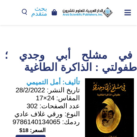
بحث
متقدم
في مشلح أبي وجدي ؛
طفولتي : الذاكرة الطاغية
تأليف:
أمل التميمي
تاريخ النشر:
28/2/2022
المقاس:
24×17
عدد الصفحات:
302
النوع:
ورقي غلاف عادي
ردمك:
9786140134065
السعر:
18$