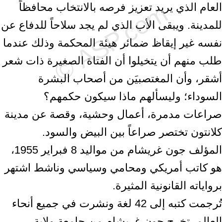
العام الذي يريد تعزيز فرصه بالانتخاب محافظاً
للمدينة. ويبقى الأب الذي لم يجد سلاحاً للدفاع عن
نفسه غير إيقاظ ضمائر هيئة المحكمة وذلك عندما
طلب منهم أن يتخيلوا أن الفتاة الصغيرة ذات شعر
أشقر، وأن المغتصبيَن من أصحاب البشرة
السوداء؛ وليسألهم ماذا سيكون حكمهم؟
صراعات مدمرة، أعمال وحشية، وقصة عن مدينة
كلانتون تختصر صراعاً بين البيض والسود.
المؤلف جون غريشام من مواليد 8 فبراير 1955،
هو كاتب أمريكي ومحامي وسياسي وناشط اشتهر
برواياته القانونية المثيرة.
تُرجمت كتبه إلى 42 لغة ونشرت في جميع أنحاء
العالم. تخرج جون غريشام من جامعة ولاية