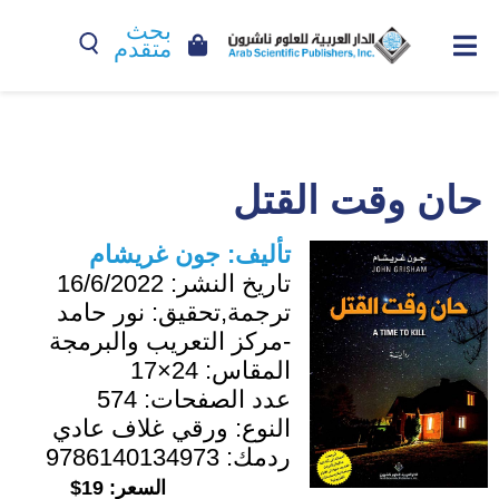
بحث
متقدم
حان وقت القتل
تأليف:
جون غريشام
تاريخ النشر:
16/6/2022
ترجمة,تحقيق:
نور حامد
-مركز التعريب والبرمجة
المقاس:
24×17
عدد الصفحات:
574
النوع:
ورقي غلاف عادي
ردمك:
9786140134973
السعر:
19$