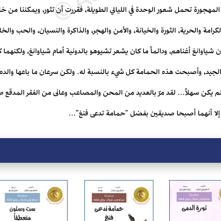
لمهجورة تحمل شعور الوحدة في الليالي الطويلة، فقررت أن تثور، ويمكننا من خل
ان شياوانغ أغناهم، ودائماً ما كان يشعر تشيوهو بالدونية أمام شياوانغ، ولكنهما كان
د، وأصبحت هذه الحمامة كل شيء بالنسبة له. ولكن سرعان ما باعها والده ال
م يكن سهلاً... لقد مرّ بالعديد من المحن والمصاعب وعانى من الفقر المدقع ط
إلا أنهما أصبحا صديقين بفضل "حمامة تدعى فنغ"...