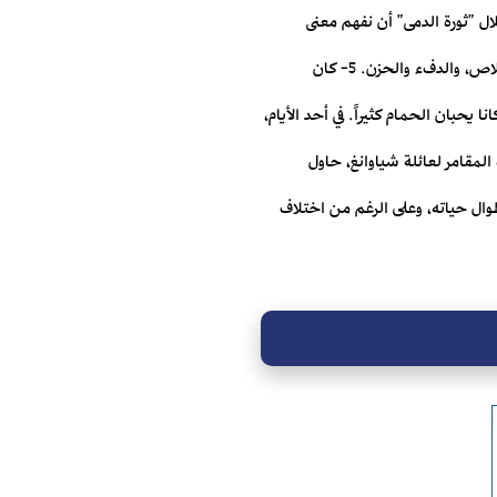
ال "ثورة الدمى" أن نفهم معنى
الوحدة والمقاومة، والضعف والتنمر، والكرامة والحرية، الثورة والخيانة، والأمن والهجر، والذاكرة والنسيان، والحب والخلاص، والدفء والحزن. 5- كان
ا يحبان الحمام كثيراً. في أحد الأيام،
مقامر لعائلة شياوانغ، حاول
وال حياته، وعلى الرغم من اختلاف