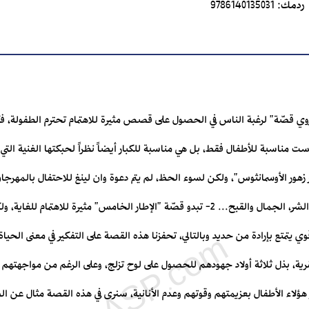
ردمك:
9786140135031
 قصّة" لرغبة الناس في الحصول على قصص مثيرة للاهتمام تحترم الطفولة
ر الأوسمانثوس"، ولكن لسوء الحظ، لم يتم دعوة وان لينغ للاحتفال بالمهرجان. 
الخانقة في الحياة بالإضافة إلى الخير والشر، الجمال والقبح... 2- تبدو قصّة "الإطار الخامس" 
قرية، بذل ثلاثة أولاد جهودهم للحصول على لوح تزلج، وعلى الرغم من مواجهتهم
هؤلاء الأطفال بعزيمتهم وقوتهم وعدم الأنانية، سنرى في هذه القصة مثال عن الصد