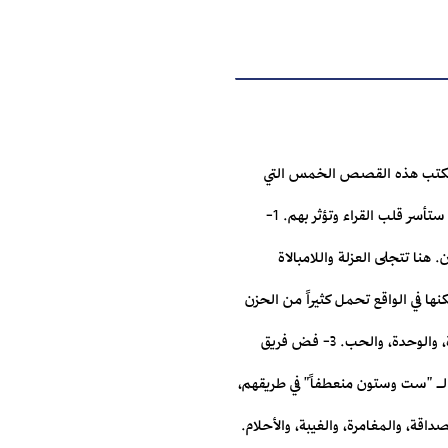
، فكتب هذه القصص الخمس التي
تحمل أهمية كبيرة، وهذه السلسلة ليست مناسبة للأطفال فقط، بل هي مناسبة للكبار أيضاً نظراً لحبكتها الغنية التي ستأسر قلب القراء وتؤثر بهم. 1-
هنا تتجلى العزلة واللامبالاة
مثيرة للاهتمام للغاية، ولكنها في الواقع تحمل كثيراً من الحزن
داخلها، تجسّد هذه القصة حياة يتيم قوي يتمتع بإرادة من حديد وبالتالي، تحفزنا هذه القصة على التفكير في معنى الحياة، والوحدة، والحب. 3- فض فريق
 لـ "ست وستون منعطفاً" في طريقهم،
اقة، والمغامرة، والغيبة، والأحلام.