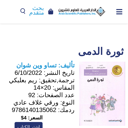
بحث
متقدم
ثورة الدمى
تأليف:
تساو وين شوان
تاريخ النشر:
6/10/2022
ترجمة,تحقيق:
ريم بعلبكي
المقاس:
20×14
عدد الصفحات:
92
النوع:
ورقي غلاف عادي
ردمك:
9786140135062
السعر:
4$
اشترِ الكتاب