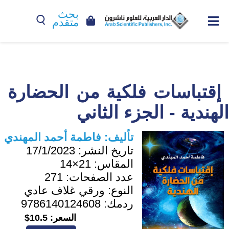
بحث
متقدم
إقتباسات فلكية من الحضارة
الهندية - الجزء الثاني
تأليف:
فاطمة أحمد المهندي
تاريخ النشر:
17/1/2023
المقاس:
21×14
عدد الصفحات:
271
النوع:
ورقي غلاف عادي
ردمك:
9786140124608
السعر:
10.5$